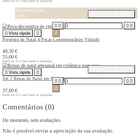
Rated
out of 5 stars based on
avaliações
Em promoção!
favorite_border
-10%





Vista rápida


Presépio de Natal 4 Peças Contemporâneo Vidrado
49,50 €
55,00 €
Rated
out of 5 stars based on
avaliações
favorite_border

Vista rápida

Set 2 Renas de Natal em Cerâmica





37,00 €
Rated
out of 5 stars based on
avaliações
Comentários (0)
De momento, sem avaliações.
Não é possível enviar a apreciação da sua avaliação.