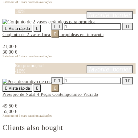
Rated
out of 5 stars based on
avaliações
-30%
favorite_border





Vista rápida


Conjunto de 2 vasos Inca para orquídeas em terracota
21,00 €
30,00 €
Rated
out of 5 stars based on
avaliações
Em promoção!
favorite_border
-10%





Vista rápida


Presépio de Natal 4 Peças Contemporâneo Vidrado
49,50 €
55,00 €
Rated
out of 5 stars based on
avaliações
Clients also bought