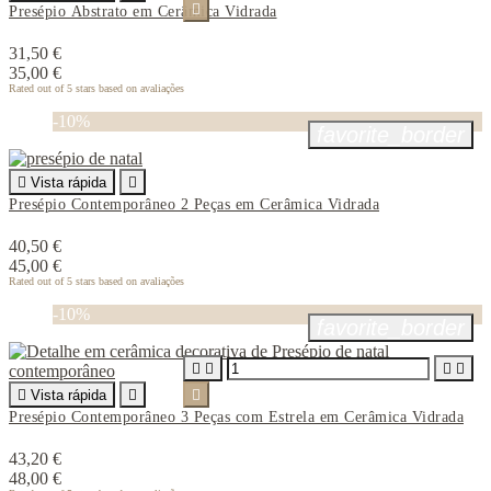

Presépio Abstrato em Cerâmica Vidrada
31,50 €
35,00 €
Rated
out of 5 stars based on
avaliações
-10%
favorite_border

Vista rápida

Presépio Contemporâneo 2 Peças em Cerâmica Vidrada
40,50 €
45,00 €
Rated
out of 5 stars based on
avaliações
-10%
favorite_border





Vista rápida


Presépio Contemporâneo 3 Peças com Estrela em Cerâmica Vidrada
43,20 €
48,00 €