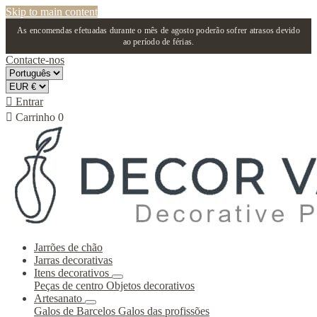
Skip to main content
As encomendas efetuadas durante o mês de agosto poderão sofrer atrasos devido
ao período de férias.
Contacte-nos

Entrar

Carrinho
0
Jarrões de chão
Jarras decorativas
Itens decorativos
Peças de centro
Objetos decorativos
Artesanato
Galos de Barcelos
Galos das profissões