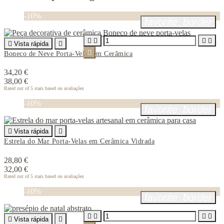
-10%
favorite_border





Vista rápida


Boneco de Neve Porta-Velas em Cerâmica
34,20 €
38,00 €
Rated
out of 5 stars based on
avaliações
-10%
favorite_border

Vista rápida

Estrela do Mar Porta-Velas em Cerâmica Vidrada
28,80 €
32,00 €
Rated
out of 5 stars based on
avaliações
-10%
favorite_border





Vista rápida
