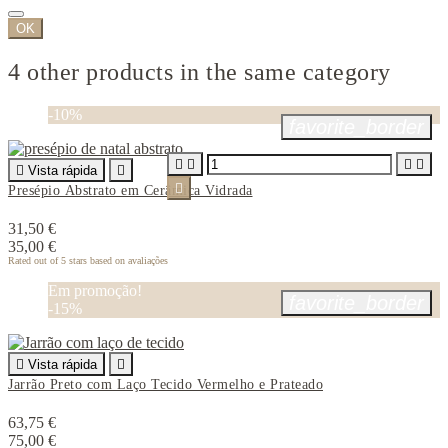
OK
4 other products in the same category
-10%
favorite_border





Vista rápida


Presépio Abstrato em Cerâmica Vidrada
31,50 €
35,00 €
Rated
out of 5 stars based on
avaliações
Em promoção!
favorite_border
-15%

Vista rápida

Jarrão Preto com Laço Tecido Vermelho e Prateado
63,75 €
75,00 €