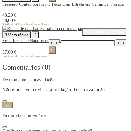
Presépio Contemporâneo 3 Peças com Estrela em Cerâmica Vidrada
43,20 €
48,00 €
Rated
out of 5 stars based on
avaliações
favorite_border

Vista rápida

Set 2 Renas de Natal em Cerâmica





37,00 €
Rated
out of 5 stars based on
avaliações
Comentários (0)
De momento, sem avaliações.
Não é possível enviar a apreciação da sua avaliação.
OK
Denunciar comentário
Confirma que pretende reportar este comentário?