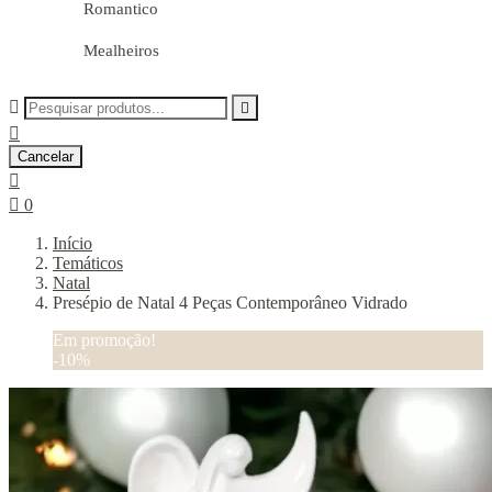
Romantico
Mealheiros



Cancelar


0
Início
Temáticos
Natal
Presépio de Natal 4 Peças Contemporâneo Vidrado
Em promoção!
-10%