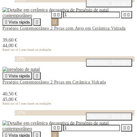
favorite_border





Vista rápida


Presépio Contemporâneo 2 Peças com Anjo em Cerâmica Vidrada
39,60 €
44,00 €
Rated
out of 5 stars based on
avaliações
-10%
favorite_border

Vista rápida

Presépio Contemporâneo 2 Peças em Cerâmica Vidrada
40,50 €
45,00 €
Rated
out of 5 stars based on
avaliações
-10%
favorite_border





Vista rápida

