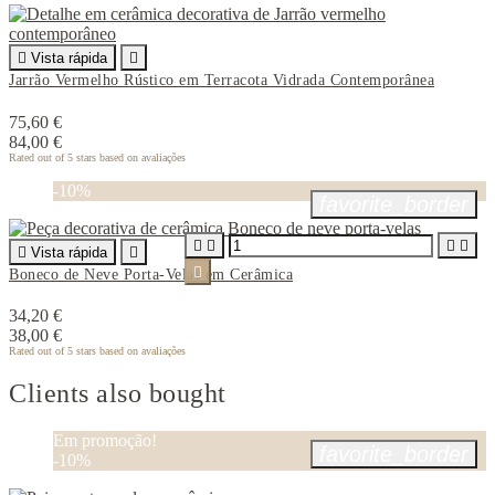

Vista rápida

Jarrão Vermelho Rústico em Terracota Vidrada Contemporânea
75,60 €
84,00 €
Rated
out of 5 stars based on
avaliações
-10%
favorite_border





Vista rápida


Boneco de Neve Porta-Velas em Cerâmica
34,20 €
38,00 €
Rated
out of 5 stars based on
avaliações
Clients also bought
Em promoção!
favorite_border
-10%