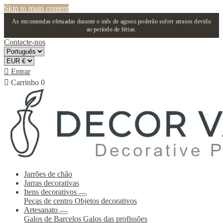
Skip to main content
As encomendas efetuadas durante o mês de agosto poderão sofrer atrasos devido
ao período de férias.
Contacte-nos

Entrar

Carrinho
0
Jarrões de chão
Jarras decorativas
Itens decorativos
Peças de centro
Objetos decorativos
Artesanato
Galos de Barcelos
Galos das profissões