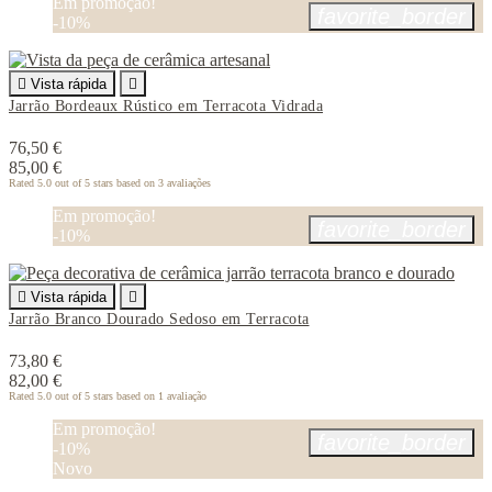
Em promoção!
favorite_border
-10%

Vista rápida

Jarrão Bordeaux Rústico em Terracota Vidrada
76,50 €
85,00 €
Rated
5.0
out of 5 stars based on
3
avaliações
Em promoção!
favorite_border
-10%

Vista rápida

Jarrão Branco Dourado Sedoso em Terracota
73,80 €
82,00 €
Rated
5.0
out of 5 stars based on
1
avaliação
Em promoção!
favorite_border
-10%
Novo