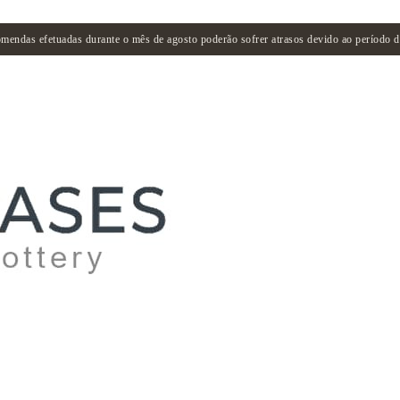
mendas efetuadas durante o mês de agosto poderão sofrer atrasos devido ao período de