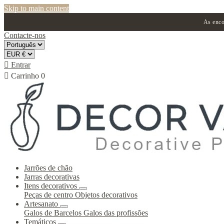
Skip to main content
As enco
Contacte-nos

Entrar

Carrinho
0
Jarrões de chão
Jarras decorativas
Itens decorativos
Peças de centro
Objetos decorativos
Artesanato
Galos de Barcelos
Galos das profissões
Temáticos