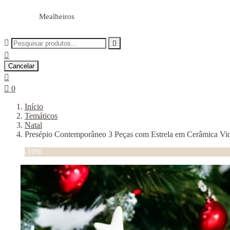
Mealheiros



Cancelar


0
Início
Temáticos
Natal
Presépio Contemporâneo 3 Peças com Estrela em Cerâmica Vi
-10%