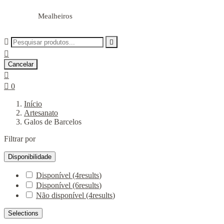
Mealheiros



Cancelar


0
Início
Artesanato
Galos de Barcelos
Filtrar por
Disponibilidade
Disponível
(4
results
)
Disponível
(6
results
)
Não disponível
(4
results
)
Selections