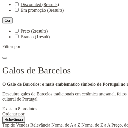
Discounted
(8
results
)
Em promoção
(3
results
)
Cor
Preto
(2
results
)
Branco
(1
result
)
Filtrar por
Galos de Barcelos
O Galo de Barcelos: o mais emblemático símbolo de Portugal no
Descubra galos de Barcelos tradicionais em cerâmica artesanal, feito
cultural de Portugal.
Existem 8 produtos.
Ordenar por:
Relevância
Top de Vendas
Relevância
Nome, de A a Z
Nome, de Z a A
Preço, d