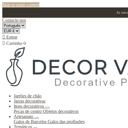
Skip to main content
As enco
Contacte-nos

Entrar

Carrinho
0
Jarrões de chão
Jarras decorativas
Itens decorativos
Peças de centro
Objetos decorativos
Artesanato
Galos de Barcelos
Galos das profissões
Temáticos