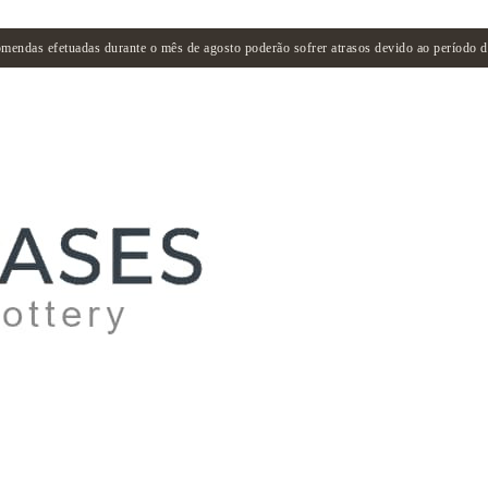
mendas efetuadas durante o mês de agosto poderão sofrer atrasos devido ao período de