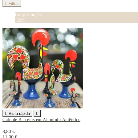

Filtrar
Em promoção!
-20%

Vista rápida

Galo de Barcelos em Alumínio Autêntico
8,80 €
11,00 €