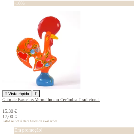
-10%

Vista rápida

Galo de Barcelos Vermelho em Cerâmica Tradicional
15,30 €
17,00 €
Rated
out of 5 stars based on
avaliações
Em promoção!