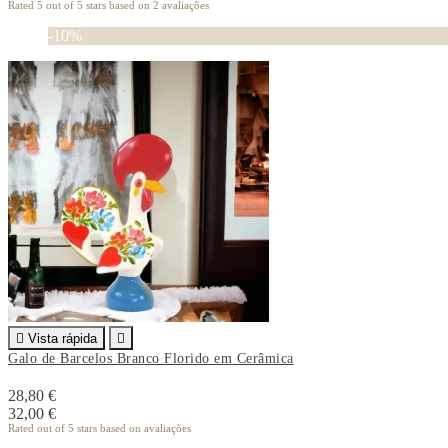
Rated
5
out of 5 stars based on
2
avaliações
-10%

Vista rápida

Galo de Barcelos Branco Florido em Cerâmica
28,80 €
32,00 €
Rated
out of 5 stars based on
avaliações