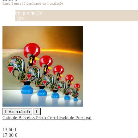
Rated
5
out of 5 stars based on
1
avaliação
Em promoção!
-20%

Vista rápida

Galo de Barcelos Preto Certificado de Portugal
13,60 €
17,00 €