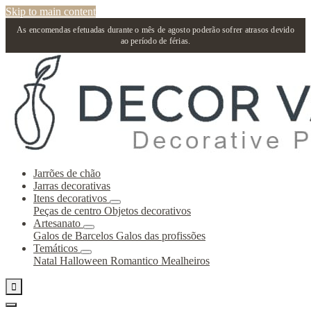
Skip to main content
As encomendas efetuadas durante o mês de agosto poderão sofrer atrasos devido
ao período de férias.
Jarrões de chão
Jarras decorativas
Itens decorativos
Peças de centro
Objetos decorativos
Artesanato
Galos de Barcelos
Galos das profissões
Temáticos
Natal
Halloween
Romantico
Mealheiros
