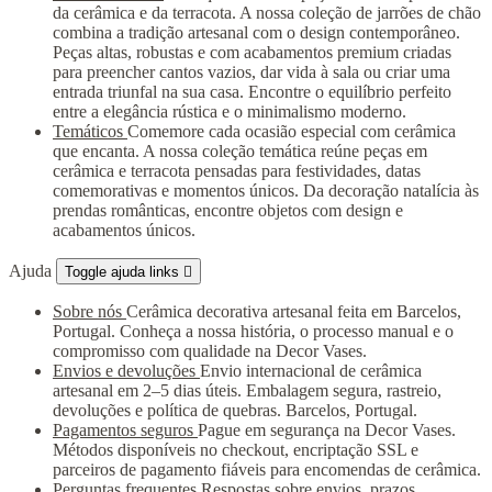
da cerâmica e da terracota. A nossa coleção de jarrões de chão
combina a tradição artesanal com o design contemporâneo.
Peças altas, robustas e com acabamentos premium criadas
para preencher cantos vazios, dar vida à sala ou criar uma
entrada triunfal na sua casa. Encontre o equilíbrio perfeito
entre a elegância rústica e o minimalismo moderno.
Temáticos
Comemore cada ocasião especial com cerâmica
que encanta. A nossa coleção temática reúne peças em
cerâmica e terracota pensadas para festividades, datas
comemorativas e momentos únicos. Da decoração natalícia às
prendas românticas, encontre objetos com design e
acabamentos únicos.
Ajuda
Toggle ajuda links

Sobre nós
Cerâmica decorativa artesanal feita em Barcelos,
Portugal. Conheça a nossa história, o processo manual e o
compromisso com qualidade na Decor Vases.
Envios e devoluções
Envio internacional de cerâmica
artesanal em 2–5 dias úteis. Embalagem segura, rastreio,
devoluções e política de quebras. Barcelos, Portugal.
Pagamentos seguros
Pague em segurança na Decor Vases.
Métodos disponíveis no checkout, encriptação SSL e
parceiros de pagamento fiáveis para encomendas de cerâmica.
Perguntas frequentes
Respostas sobre envios, prazos,