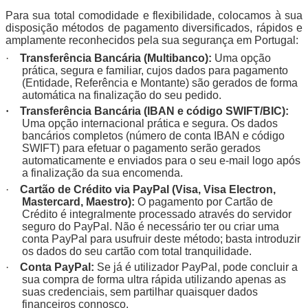
Para sua total comodidade e flexibilidade, colocamos à sua
disposição métodos de pagamento diversificados, rápidos e
amplamente reconhecidos pela sua segurança em Portugal:
·
Transferência Bancária (Multibanco):
Uma opção
prática, segura e familiar, cujos dados para pagamento
(Entidade, Referência e Montante) são gerados de forma
automática na finalização do seu pedido.
·
T
ransferência Bancária (IBAN e código SWIFT/BIC):
Uma opção internacional prática e segura. Os dados
bancários completos (número de conta IBAN e código
SWIFT) para efetuar o pagamento serão gerados
automaticamente e enviados para o seu e-mail logo após
a finalização da sua encomenda.
·
Cartão de Crédito via PayPal (Visa, Visa Electron,
Mastercard, Maestro):
O pagamento por Cartão de
Crédito é integralmente processado através do servidor
seguro do PayPal. Não é necessário ter ou criar uma
conta PayPal para usufruir deste método; basta introduzir
os dados do seu cartão com total tranquilidade.
·
Conta PayPal:
Se já é utilizador PayPal, pode concluir a
sua compra de forma ultra rápida utilizando apenas as
suas credenciais, sem partilhar quaisquer dados
financeiros connosco.