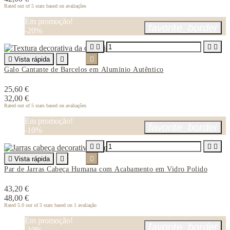
Rated
out of 5 stars based on
avaliações
Em promoção!
favorite_border
-20%





Vista rápida


Galo Cantante de Barcelos em Alumínio Autêntico
25,60 €
32,00 €
Rated
out of 5 stars based on
avaliações
Em promoção!
favorite_border
-10%





Vista rápida


Par de Jarras Cabeça Humana com Acabamento em Vidro Polido
43,20 €
48,00 €
Rated
5.0
out of 5 stars based on
1
avaliação
Em promoção!
favorite_border
-10%