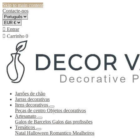
Skip to main content
Contacte-nos

Entrar

Carrinho
0
Jarrões de chão
Jarras decorativas
Itens decorativos
Peças de centro
Objetos decorativos
Artesanato
Galos de Barcelos
Galos das profissões
Temáticos
Natal
Halloween
Romantico
Mealheiros