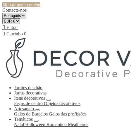
Skip to main content
Contacte-nos

Entrar

Carrinho
0
Jarrões de chão
Jarras decorativas
Itens decorativos
Peças de centro
Objetos decorativos
Artesanato
Galos de Barcelos
Galos das profissões
Temáticos
Natal
Halloween
Romantico
Mealheiros