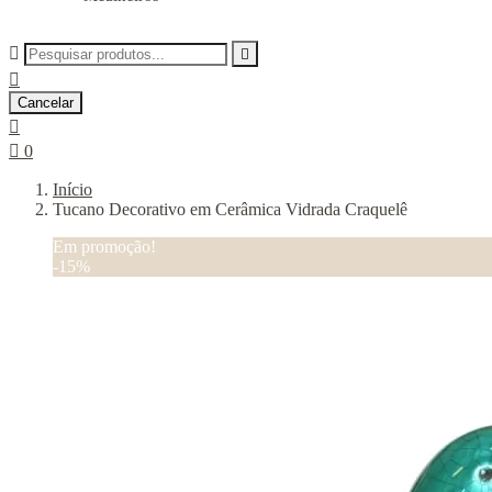



Cancelar


0
Início
Tucano Decorativo em Cerâmica Vidrada Craquelê
Em promoção!
-15%