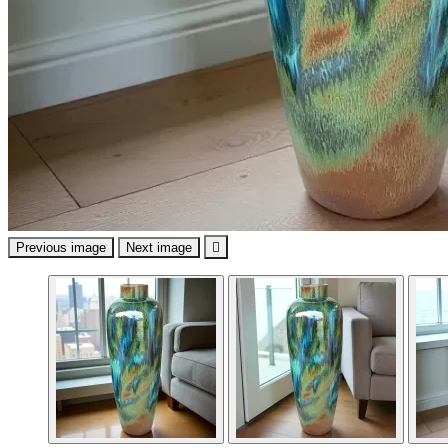
Previous image
Next image
