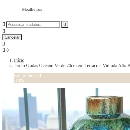
Mealheiros



Cancelar


0
Início
Jarrão Ondas Oceano Verde 70cm em Terracota Vidrada Alto B
Em promoção!
-10%