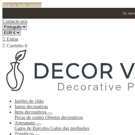
Skip to main content
As enco
Contacte-nos

Entrar

Carrinho
0
Jarrões de chão
Jarras decorativas
Itens decorativos
Peças de centro
Objetos decorativos
Artesanato
Galos de Barcelos
Galos das profissões
Temáticos