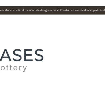
mendas efetuadas durante o mês de agosto poderão sofrer atrasos devido ao período de