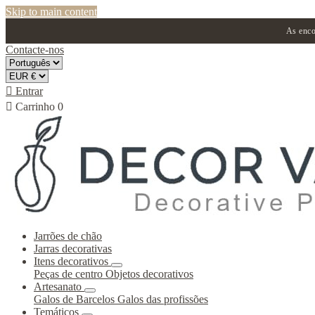
Skip to main content
As enco
Contacte-nos

Entrar

Carrinho
0
Jarrões de chão
Jarras decorativas
Itens decorativos
Peças de centro
Objetos decorativos
Artesanato
Galos de Barcelos
Galos das profissões
Temáticos