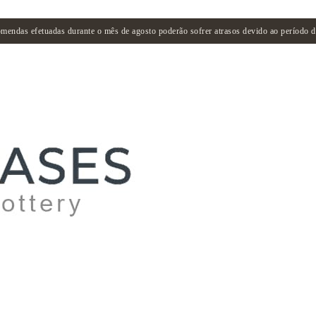
mendas efetuadas durante o mês de agosto poderão sofrer atrasos devido ao período de