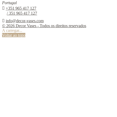
Portugal

+351 965 417 127
/ 351 965 417 127

info@decor-vases.com
© 2026 Decor Vases - Todos os direitos reservados
A carregar...
Voltar ao topo