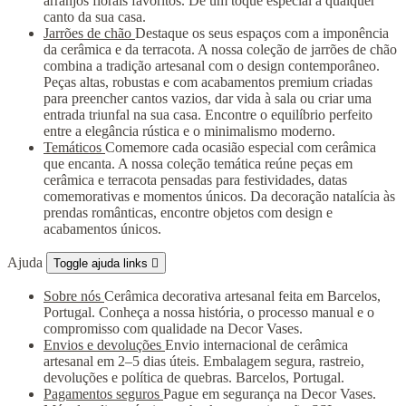
arranjos florais favoritos. Dê um toque especial a qualquer
canto da sua casa.
Jarrões de chão
Destaque os seus espaços com a imponência
da cerâmica e da terracota. A nossa coleção de jarrões de chão
combina a tradição artesanal com o design contemporâneo.
Peças altas, robustas e com acabamentos premium criadas
para preencher cantos vazios, dar vida à sala ou criar uma
entrada triunfal na sua casa. Encontre o equilíbrio perfeito
entre a elegância rústica e o minimalismo moderno.
Temáticos
Comemore cada ocasião especial com cerâmica
que encanta. A nossa coleção temática reúne peças em
cerâmica e terracota pensadas para festividades, datas
comemorativas e momentos únicos. Da decoração natalícia às
prendas românticas, encontre objetos com design e
acabamentos únicos.
Ajuda
Toggle ajuda links

Sobre nós
Cerâmica decorativa artesanal feita em Barcelos,
Portugal. Conheça a nossa história, o processo manual e o
compromisso com qualidade na Decor Vases.
Envios e devoluções
Envio internacional de cerâmica
artesanal em 2–5 dias úteis. Embalagem segura, rastreio,
devoluções e política de quebras. Barcelos, Portugal.
Pagamentos seguros
Pague em segurança na Decor Vases.