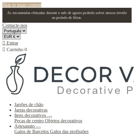
Skip to main content
As encomendas efetuadas durante o mês de agosto poderão sofrer atrasos devido
ao período de férias.
Contacte-nos

Entrar

Carrinho
0
Jarrões de chão
Jarras decorativas
Itens decorativos
Peças de centro
Objetos decorativos
Artesanato
Galos de Barcelos
Galos das profissões