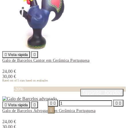

Vista rápida

Galo de Barcelos Cantor em Cerâmica Portuguesa
24,00 €
30,00 €
Rated
out of 5 stars based on
avaliações
-20%
favorite_border





Vista rápida


Galo de Barcelos Advogado em Cerâmica Portuguesa
24,00 €
30,00 €