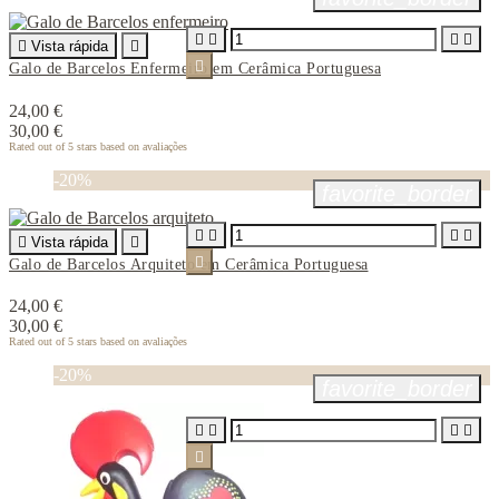





Vista rápida


Galo de Barcelos Enfermeiro em Cerâmica Portuguesa
24,00 €
30,00 €
Rated
out of 5 stars based on
avaliações
-20%
favorite_border





Vista rápida


Galo de Barcelos Arquiteto em Cerâmica Portuguesa
24,00 €
30,00 €
Rated
out of 5 stars based on
avaliações
-20%
favorite_border




