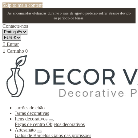
Skip to main content
As encomendas efetuadas durante o mês de agosto poderão sofrer atrasos devido
ao período de férias.
Contacte-nos

Entrar

Carrinho
0
Jarrões de chão
Jarras decorativas
Itens decorativos
Peças de centro
Objetos decorativos
Artesanato
Galos de Barcelos
Galos das profissões