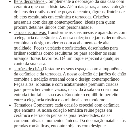
Itens decorativos
Complemente a decoração da sua casa com
cerâmica que conta histórias. Além das jarras, a nossa coleção
de itens decorativos reúne peças de centro, figuras, fruteiras e
objetos esculturais em cerâmica e terracota. Criações
artesanais com design contemporâneo, ideais para quem
procura detalhes únicos com personalidade.
Jarras decorativas
Transforme as suas mesas e aparadores com
a elegância da cerâmica. A nossa coleção de jarras decorativas
combina o design moderno com acabamentos de alta
qualidade. Peças versáteis e sofisticadas, desenhadas para
brilhar sozinhas como esculturas ou para acolher os seus
arranjos florais favoritos. Dê um toque especial a qualquer
canto da sua casa.
Jarrões de chão
Destaque os seus espaços com a imponência
da cerâmica e da terracota. A nossa coleção de jarrões de chão
combina a tradição artesanal com o design contemporâneo.
Peças altas, robustas e com acabamentos premium criadas
para preencher cantos vazios, dar vida à sala ou criar uma
entrada triunfal na sua casa. Encontre o equilíbrio perfeito
entre a elegância rústica e o minimalismo moderno.
Temáticos
Comemore cada ocasião especial com cerâmica
que encanta. A nossa coleção temática reúne peças em
cerâmica e terracota pensadas para festividades, datas
comemorativas e momentos únicos. Da decoração natalícia às
prendas românticas, encontre objetos com design e