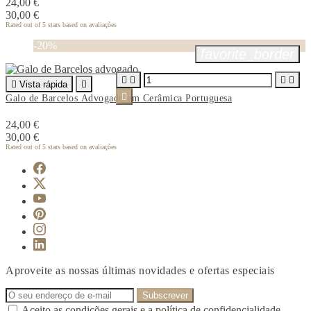
24,00 €
30,00 €
Rated
out of 5 stars based on
avaliações
-20%
favorite_border





Vista rápida


Galo de Barcelos Advogado em Cerâmica Portuguesa
24,00 €
30,00 €
Rated
out of 5 stars based on
avaliações
Aproveite as nossas últimas novidades e ofertas especiais
Aceito as condições gerais e a política de confidencialidade