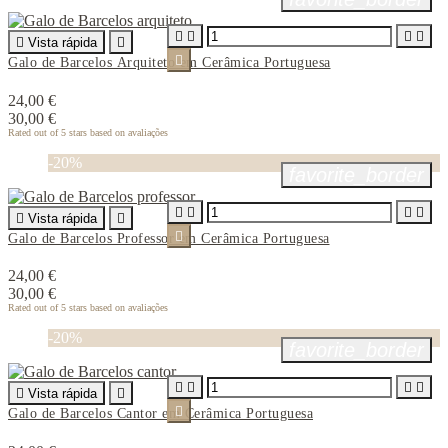





Vista rápida


Galo de Barcelos Arquiteto em Cerâmica Portuguesa
24,00 €
30,00 €
Rated
out of 5 stars based on
avaliações
-20%
favorite_border





Vista rápida


Galo de Barcelos Professor em Cerâmica Portuguesa
24,00 €
30,00 €
Rated
out of 5 stars based on
avaliações
-20%
favorite_border





Vista rápida


Galo de Barcelos Cantor em Cerâmica Portuguesa