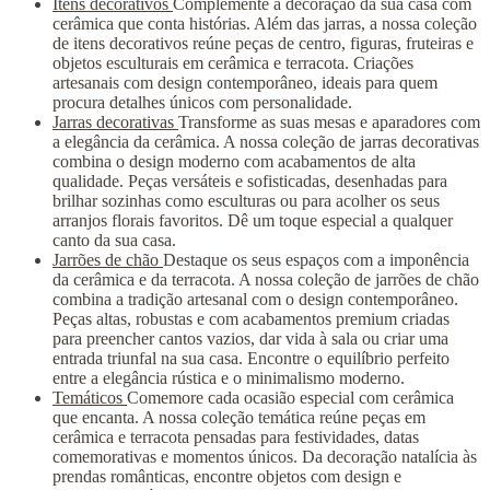
Itens decorativos
Complemente a decoração da sua casa com
cerâmica que conta histórias. Além das jarras, a nossa coleção
de itens decorativos reúne peças de centro, figuras, fruteiras e
objetos esculturais em cerâmica e terracota. Criações
artesanais com design contemporâneo, ideais para quem
procura detalhes únicos com personalidade.
Jarras decorativas
Transforme as suas mesas e aparadores com
a elegância da cerâmica. A nossa coleção de jarras decorativas
combina o design moderno com acabamentos de alta
qualidade. Peças versáteis e sofisticadas, desenhadas para
brilhar sozinhas como esculturas ou para acolher os seus
arranjos florais favoritos. Dê um toque especial a qualquer
canto da sua casa.
Jarrões de chão
Destaque os seus espaços com a imponência
da cerâmica e da terracota. A nossa coleção de jarrões de chão
combina a tradição artesanal com o design contemporâneo.
Peças altas, robustas e com acabamentos premium criadas
para preencher cantos vazios, dar vida à sala ou criar uma
entrada triunfal na sua casa. Encontre o equilíbrio perfeito
entre a elegância rústica e o minimalismo moderno.
Temáticos
Comemore cada ocasião especial com cerâmica
que encanta. A nossa coleção temática reúne peças em
cerâmica e terracota pensadas para festividades, datas
comemorativas e momentos únicos. Da decoração natalícia às
prendas românticas, encontre objetos com design e