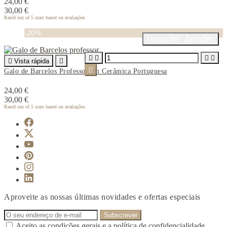
24,00 €
30,00 €
Rated
out of 5 stars based on
avaliações
-20%
favorite_border





Vista rápida


Galo de Barcelos Professor em Cerâmica Portuguesa
24,00 €
30,00 €
Rated
out of 5 stars based on
avaliações
Aproveite as nossas últimas novidades e ofertas especiais
Aceito as condições gerais e a política de confidencialidade