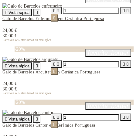





Vista rápida


Galo de Barcelos Enfermeiro em Cerâmica Portuguesa
24,00 €
30,00 €
Rated
out of 5 stars based on
avaliações
-20%
favorite_border





Vista rápida


Galo de Barcelos Arquiteto em Cerâmica Portuguesa
24,00 €
30,00 €
Rated
out of 5 stars based on
avaliações
-20%
favorite_border





Vista rápida


Galo de Barcelos Cantor em Cerâmica Portuguesa