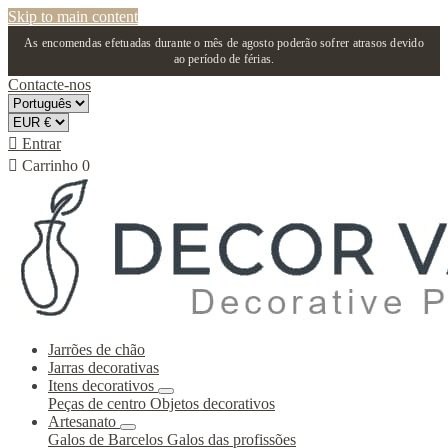
Skip to main content
As encomendas efetuadas durante o mês de agosto poderão sofrer atrasos devido
ao período de férias.
Contacte-nos

Entrar

Carrinho
0
Jarrões de chão
Jarras decorativas
Itens decorativos
Peças de centro
Objetos decorativos
Artesanato
Galos de Barcelos
Galos das profissões