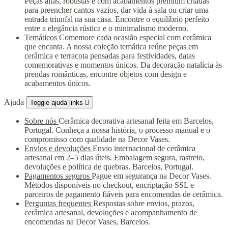
Peças altas, robustas e com acabamentos premium criadas
para preencher cantos vazios, dar vida à sala ou criar uma
entrada triunfal na sua casa. Encontre o equilíbrio perfeito
entre a elegância rústica e o minimalismo moderno.
Temáticos
Comemore cada ocasião especial com cerâmica
que encanta. A nossa coleção temática reúne peças em
cerâmica e terracota pensadas para festividades, datas
comemorativas e momentos únicos. Da decoração natalícia às
prendas românticas, encontre objetos com design e
acabamentos únicos.
Ajuda
Toggle ajuda links

Sobre nós
Cerâmica decorativa artesanal feita em Barcelos,
Portugal. Conheça a nossa história, o processo manual e o
compromisso com qualidade na Decor Vases.
Envios e devoluções
Envio internacional de cerâmica
artesanal em 2–5 dias úteis. Embalagem segura, rastreio,
devoluções e política de quebras. Barcelos, Portugal.
Pagamentos seguros
Pague em segurança na Decor Vases.
Métodos disponíveis no checkout, encriptação SSL e
parceiros de pagamento fiáveis para encomendas de cerâmica.
Perguntas frequentes
Respostas sobre envios, prazos,
cerâmica artesanal, devoluções e acompanhamento de
encomendas na Decor Vases, Barcelos.