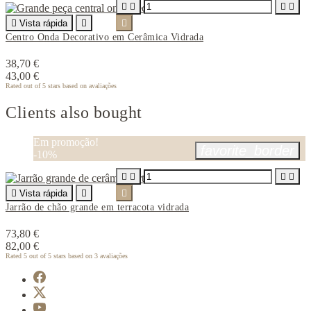





Vista rápida


Centro Onda Decorativo em Cerâmica Vidrada
38,70 €
43,00 €
Rated
out of 5 stars based on
avaliações
Clients also bought
Em promoção!
favorite_border
-10%





Vista rápida


Jarrão de chão grande em terracota vidrada
73,80 €
82,00 €
Rated
5
out of 5 stars based on
3
avaliações