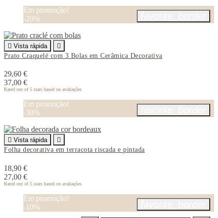
Em promoção!
favorite_border
-20%

Vista rápida

Prato Craquelé com 3 Bolas em Cerâmica Decorativa
29,60 €
37,00 €
Rated
out of 5 stars based on
avaliações
Em promoção!
favorite_border
-30%

Vista rápida

Folha decorativa em terracota riscada e pintada
18,90 €
27,00 €
Rated
out of 5 stars based on
avaliações
Em promoção!
favorite_border
-10%