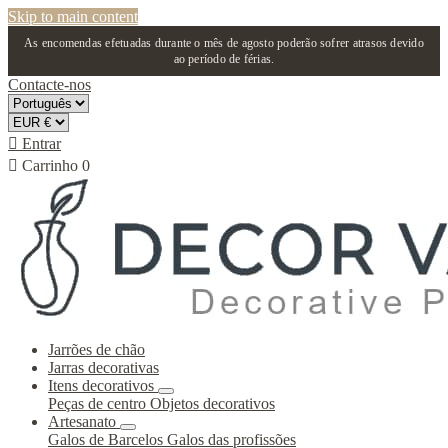
Skip to main content
As encomendas efetuadas durante o mês de agosto poderão sofrer atrasos devido
ao período de férias.
Contacte-nos

Entrar

Carrinho
0
Jarrões de chão
Jarras decorativas
Itens decorativos
Peças de centro
Objetos decorativos
Artesanato
Galos de Barcelos
Galos das profissões