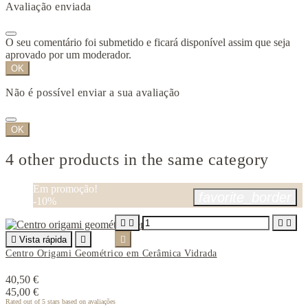
Avaliação enviada
O seu comentário foi submetido e ficará disponível assim que seja
aprovado por um moderador.
OK
Não é possível enviar a sua avaliação
OK
4 other products in the same category
Em promoção!
favorite_border
-10%





Vista rápida


Centro Origami Geométrico em Cerâmica Vidrada
40,50 €
45,00 €
Rated
out of 5 stars based on
avaliações