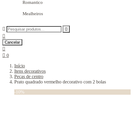
Romantico
Mealheiros



Cancelar


0
Início
Itens decorativos
Peças de centro
Prato quadrado vermelho decorativo com 2 bolas
-10%