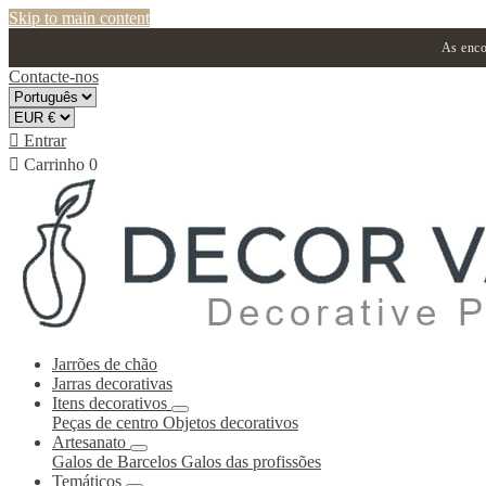
Skip to main content
As enco
Contacte-nos

Entrar

Carrinho
0
Jarrões de chão
Jarras decorativas
Itens decorativos
Peças de centro
Objetos decorativos
Artesanato
Galos de Barcelos
Galos das profissões
Temáticos