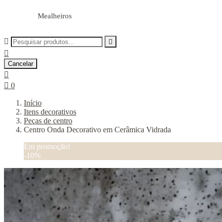
Mealheiros



Cancelar


0
Início
Itens decorativos
Peças de centro
Centro Onda Decorativo em Cerâmica Vidrada
Em promoção!
-10%