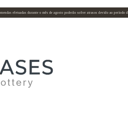
mendas efetuadas durante o mês de agosto poderão sofrer atrasos devido ao período de