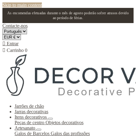
Skip to main content
As encomendas efetuadas durante o mês de agosto poderão sofrer atrasos devido
ao período de férias.
Contacte-nos

Entrar

Carrinho
0
Jarrões de chão
Jarras decorativas
Itens decorativos
Peças de centro
Objetos decorativos
Artesanato
Galos de Barcelos
Galos das profissões