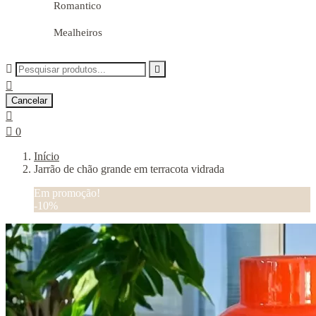
Romantico
Mealheiros



Cancelar


0
Início
Jarrão de chão grande em terracota vidrada
Em promoção!
-10%