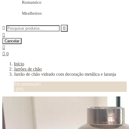
Romantico
Mealheiros



Cancelar


0
Início
Jarrões de chão
Jarrão de chão vidrado com decoração metálica e laranja
Em promoção!
-10%