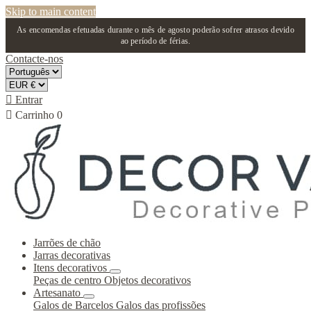
Skip to main content
As encomendas efetuadas durante o mês de agosto poderão sofrer atrasos devido
ao período de férias.
Contacte-nos

Entrar

Carrinho
0
Jarrões de chão
Jarras decorativas
Itens decorativos
Peças de centro
Objetos decorativos
Artesanato
Galos de Barcelos
Galos das profissões