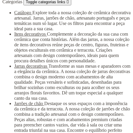
Categorias
Toggle categorias links

Catálogo
Explore toda a nossa coleção de cerâmica decorativa
artesanal. Jarras, jarrões de chão, artesanato português e peças
temáticas num só lugar. Use os filtros para encontrar a peça
ideal para a sua casa.
Itens decorativos
Complemente a decoração da sua casa com
cerâmica que conta histórias. Além das jarras, a nossa coleção
de itens decorativos reúne peças de centro, figuras, fruteiras e
objetos esculturais em cerâmica e terracota. Criações
artesanais com design contemporâneo, ideais para quem
procura detalhes únicos com personalidade.
Jarras decorativas
Transforme as suas mesas e aparadores com
a elegância da cerâmica. A nossa coleção de jarras decorativas
combina o design moderno com acabamentos de alta
qualidade. Peças versáteis e sofisticadas, desenhadas para
brilhar sozinhas como esculturas ou para acolher os seus
arranjos florais favoritos. Dê um toque especial a qualquer
canto da sua casa.
Jarrões de chão
Destaque os seus espaços com a imponência
da cerâmica e da terracota. A nossa coleção de jarrões de chão
combina a tradição artesanal com o design contemporâneo.
Peças altas, robustas e com acabamentos premium criadas
para preencher cantos vazios, dar vida à sala ou criar uma
entrada triunfal na sua casa. Encontre o equilíbrio perfeito