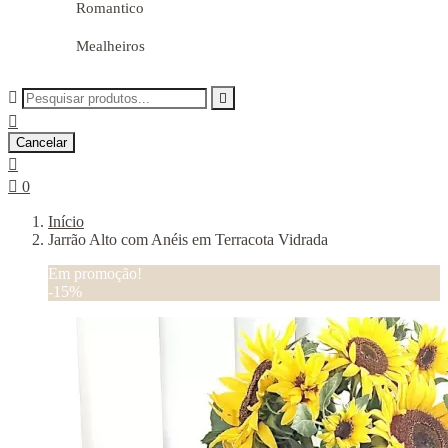
Romantico
Mealheiros



Cancelar


0
Início
Jarrão Alto com Anéis em Terracota Vidrada
Em promoção!
-15%