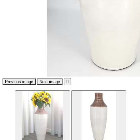
Previous image
Next image
