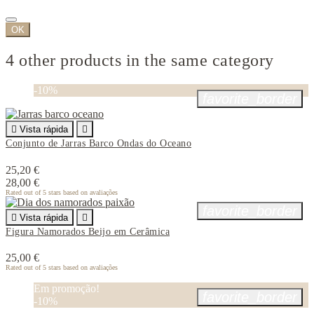
OK
4 other products in the same category
-10%
favorite_border

Vista rápida

Conjunto de Jarras Barco Ondas do Oceano
25,20 €
28,00 €
Rated
out of 5 stars based on
avaliações
favorite_border

Vista rápida

Figura Namorados Beijo em Cerâmica
25,00 €
Rated
out of 5 stars based on
avaliações
Em promoção!
favorite_border
-10%