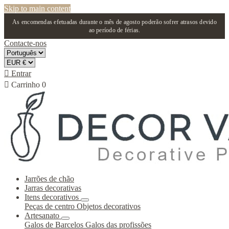
Skip to main content
As encomendas efetuadas durante o mês de agosto poderão sofrer atrasos devido
ao período de férias.
Contacte-nos

Entrar

Carrinho
0
Jarrões de chão
Jarras decorativas
Itens decorativos
Peças de centro
Objetos decorativos
Artesanato
Galos de Barcelos
Galos das profissões