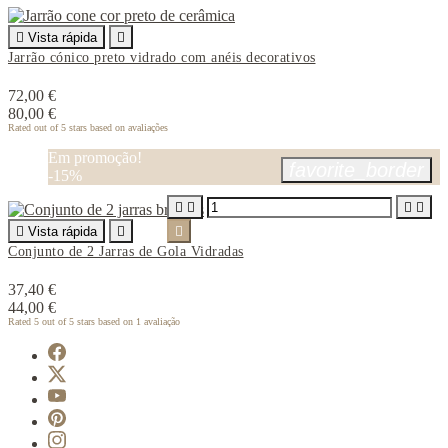

Vista rápida

Jarrão cónico preto vidrado com anéis decorativos
72,00 €
80,00 €
Rated
out of 5 stars based on
avaliações
Em promoção!
favorite_border
-15%





Vista rápida


Conjunto de 2 Jarras de Gola Vidradas
37,40 €
44,00 €
Rated
5
out of 5 stars based on
1
avaliação