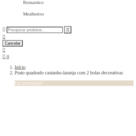
Romantico
Mealheiros



Cancelar


0
Início
Prato quadrado castanho-laranja com 2 bolas decorativas
Em promoção!