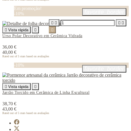
Em promoção!
favorite_border
-10%





Vista rápida


Urso Polar Decorativo em Cerâmica Vidrada
36,00 €
40,00 €
Rated
out of 5 stars based on
avaliações
-10%
favorite_border

Vista rápida

Jarrão Torcido em Cerâmica de Linha Escultural
38,70 €
43,00 €
Rated
out of 5 stars based on
avaliações