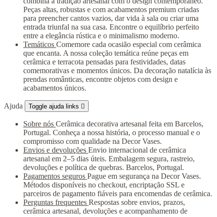
combina a tradição artesanal com o design contemporâneo.
Peças altas, robustas e com acabamentos premium criadas
para preencher cantos vazios, dar vida à sala ou criar uma
entrada triunfal na sua casa. Encontre o equilíbrio perfeito
entre a elegância rústica e o minimalismo moderno.
Temáticos
Comemore cada ocasião especial com cerâmica
que encanta. A nossa coleção temática reúne peças em
cerâmica e terracota pensadas para festividades, datas
comemorativas e momentos únicos. Da decoração natalícia às
prendas românticas, encontre objetos com design e
acabamentos únicos.
Ajuda
Toggle ajuda links

Sobre nós
Cerâmica decorativa artesanal feita em Barcelos,
Portugal. Conheça a nossa história, o processo manual e o
compromisso com qualidade na Decor Vases.
Envios e devoluções
Envio internacional de cerâmica
artesanal em 2–5 dias úteis. Embalagem segura, rastreio,
devoluções e política de quebras. Barcelos, Portugal.
Pagamentos seguros
Pague em segurança na Decor Vases.
Métodos disponíveis no checkout, encriptação SSL e
parceiros de pagamento fiáveis para encomendas de cerâmica.
Perguntas frequentes
Respostas sobre envios, prazos,
cerâmica artesanal, devoluções e acompanhamento de