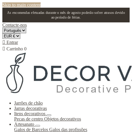
Skip to main content
As encomendas efetuadas durante o mês de agosto poderão sofrer atrasos devido
ao período de férias.
Contacte-nos

Entrar

Carrinho
0
Jarrões de chão
Jarras decorativas
Itens decorativos
Peças de centro
Objetos decorativos
Artesanato
Galos de Barcelos
Galos das profissões