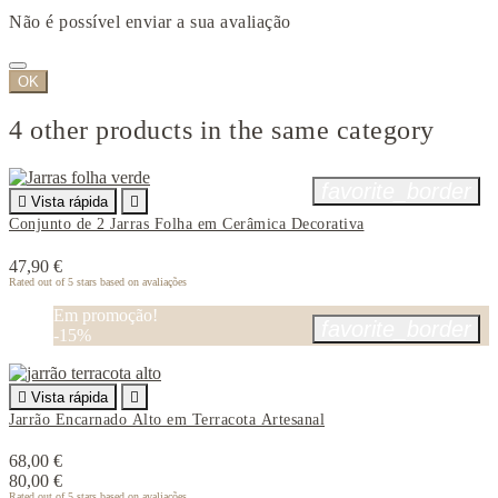
Não é possível enviar a sua avaliação
OK
4 other products in the same category
favorite_border

Vista rápida

Conjunto de 2 Jarras Folha em Cerâmica Decorativa
47,90 €
Rated
out of 5 stars based on
avaliações
Em promoção!
favorite_border
-15%

Vista rápida

Jarrão Encarnado Alto em Terracota Artesanal
68,00 €
80,00 €
Rated
out of 5 stars based on
avaliações