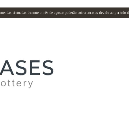
mendas efetuadas durante o mês de agosto poderão sofrer atrasos devido ao período de