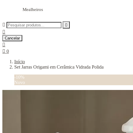
Mealheiros



Cancelar


0
Início
Set Jarras Origami em Cerâmica Vidrada Polida
-10%
Novo