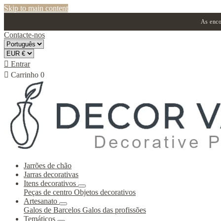
Skip to main content
As enco
Contacte-nos

Entrar

Carrinho
0
Jarrões de chão
Jarras decorativas
Itens decorativos
Peças de centro
Objetos decorativos
Artesanato
Galos de Barcelos
Galos das profissões
Temáticos