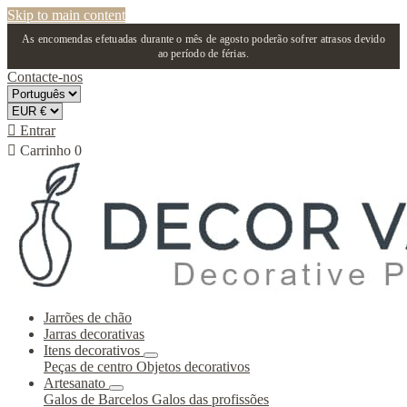
Skip to main content
As encomendas efetuadas durante o mês de agosto poderão sofrer atrasos devido
ao período de férias.
Contacte-nos

Entrar

Carrinho
0
Jarrões de chão
Jarras decorativas
Itens decorativos
Peças de centro
Objetos decorativos
Artesanato
Galos de Barcelos
Galos das profissões