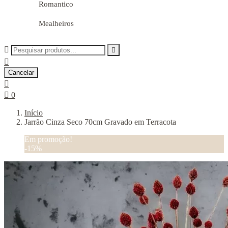
Romantico
Mealheiros



Cancelar


0
Início
Jarrão Cinza Seco 70cm Gravado em Terracota
Em promoção!
-15%