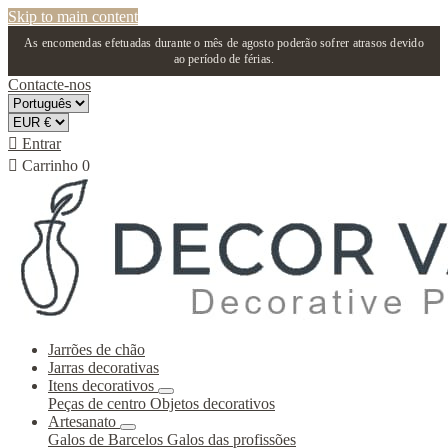
Skip to main content
As encomendas efetuadas durante o mês de agosto poderão sofrer atrasos devido
ao período de férias.
Contacte-nos

Entrar

Carrinho
0
Jarrões de chão
Jarras decorativas
Itens decorativos
Peças de centro
Objetos decorativos
Artesanato
Galos de Barcelos
Galos das profissões