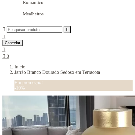
Romantico
Mealheiros



Cancelar


0
Início
Jarrão Branco Dourado Sedoso em Terracota
Em promoção!
-10%