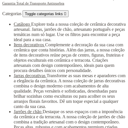
Garantia Total de Transporte Antiquebra
Categorias
Toggle categorias links

Catálogo
Explore toda a nossa coleção de cerâmica decorativa
artesanal. Jarras, jarrões de chão, artesanato português e peças
temáticas num só lugar. Use os filtros para encontrar a peça
ideal para a sua casa.
Itens decorativos
Complemente a decoração da sua casa com
cerâmica que conta histórias. Além das jarras, a nossa coleção
de itens decorativos reúne peças de centro, figuras, fruteiras e
objetos esculturais em cerâmica e terracota. Criações
artesanais com design contemporâneo, ideais para quem
procura detalhes únicos com personalidade.
Jarras decorativas
Transforme as suas mesas e aparadores com
a elegância da cerâmica. A nossa coleção de jarras decorativas
combina o design moderno com acabamentos de alta
qualidade. Peças versáteis e sofisticadas, desenhadas para
brilhar sozinhas como esculturas ou para acolher os seus
arranjos florais favoritos. Dê um toque especial a qualquer
canto da sua casa.
Jarrões de chão
Destaque os seus espaços com a imponência
da cerâmica e da terracota. A nossa coleção de jarrões de chão
combina a tradição artesanal com o design contemporâneo.
Peças altas, robustas e com acabamentos premium criadas