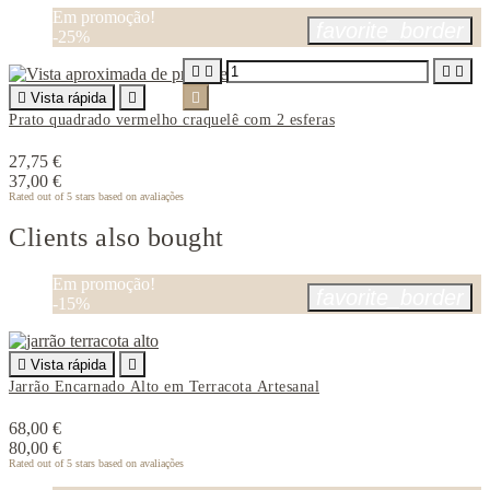
Em promoção!
favorite_border
-25%





Vista rápida


Prato quadrado vermelho craquelê com 2 esferas
27,75 €
37,00 €
Rated
out of 5 stars based on
avaliações
Clients also bought
Em promoção!
favorite_border
-15%

Vista rápida

Jarrão Encarnado Alto em Terracota Artesanal
68,00 €
80,00 €
Rated
out of 5 stars based on
avaliações