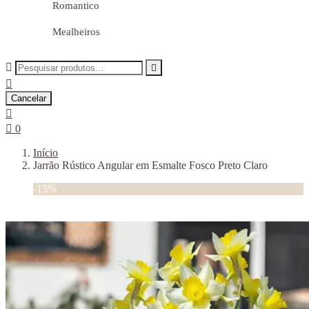
Romantico
Mealheiros



Cancelar


0
Início
Jarrão Rústico Angular em Esmalte Fosco Preto Claro
-15%