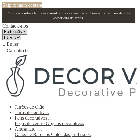
Skip to main content
As encomendas efetuadas durante o mês de agosto poderão sofrer atrasos devido
ao período de férias.
Contacte-nos

Entrar

Carrinho
0
Jarrões de chão
Jarras decorativas
Itens decorativos
Peças de centro
Objetos decorativos
Artesanato
Galos de Barcelos
Galos das profissões