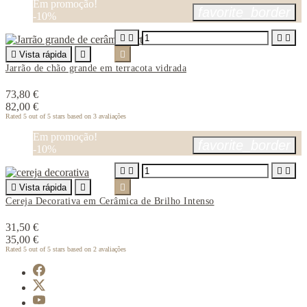
Em promoção!
favorite_border
-10%





Vista rápida


Jarrão de chão grande em terracota vidrada
73,80 €
82,00 €
Rated
5
out of 5 stars based on
3
avaliações
Em promoção!
favorite_border
-10%





Vista rápida


Cereja Decorativa em Cerâmica de Brilho Intenso
31,50 €
35,00 €
Rated
5
out of 5 stars based on
2
avaliações