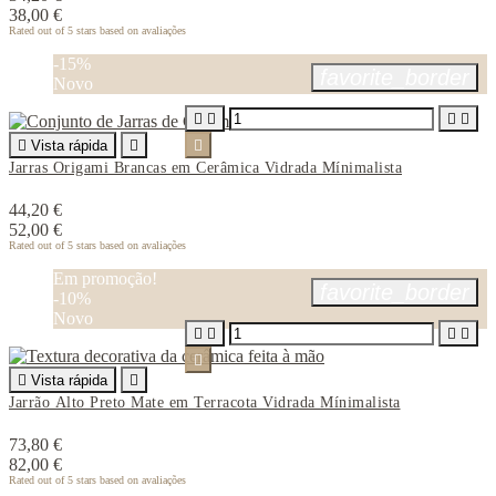
38,00 €
Rated
out of 5 stars based on
avaliações
-15%
favorite_border
Novo





Vista rápida


Jarras Origami Brancas em Cerâmica Vidrada Mínimalista
44,20 €
52,00 €
Rated
out of 5 stars based on
avaliações
Em promoção!
favorite_border
-10%
Novo






Vista rápida

Jarrão Alto Preto Mate em Terracota Vidrada Mínimalista
73,80 €
82,00 €
Rated
out of 5 stars based on
avaliações