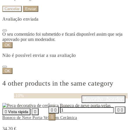
Cancelar
Enviar
Avaliação enviada
O seu comentário foi submetido e ficará disponível assim que seja
aprovado por um moderador.
OK
Não é possível enviar a sua avaliação
OK
4 other products in the same category
-10%
favorite_border





Vista rápida


Boneco de Neve Porta-Velas em Cerâmica
34,20 €