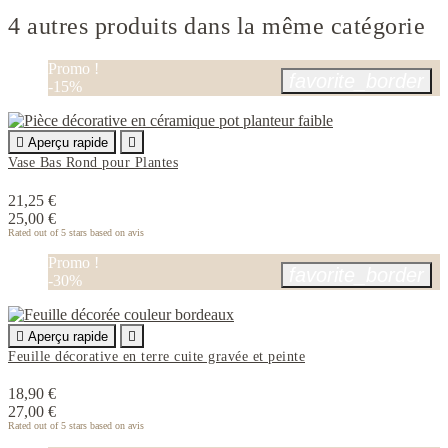
4 autres produits dans la même catégorie
Promo !
favorite_border
-15%

Aperçu rapide

Vase Bas Rond pour Plantes
21,25 €
25,00 €
Rated
out of 5 stars based on
avis
Promo !
favorite_border
-30%

Aperçu rapide

Feuille décorative en terre cuite gravée et peinte
18,90 €
27,00 €
Rated
out of 5 stars based on
avis