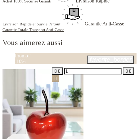
Livraison Rapide
Achat 100% Sécurisé Garanti
Garantie Anti-Casse
Livraison Rapide et Suivie Partout
Garantie Totale Transport Anti-Casse
Vous aimerez aussi
Promo !
favorite_border
-10%




