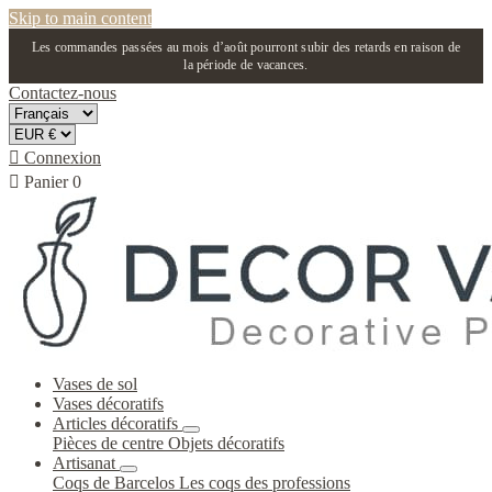
Skip to main content
Les commandes passées au mois d’août pourront subir des retards en raison de
la période de vacances.
Contactez-nous

Connexion

Panier
0
Vases de sol
Vases décoratifs
Articles décoratifs
Pièces de centre
Objets décoratifs
Artisanat
Coqs de Barcelos
Les coqs des professions