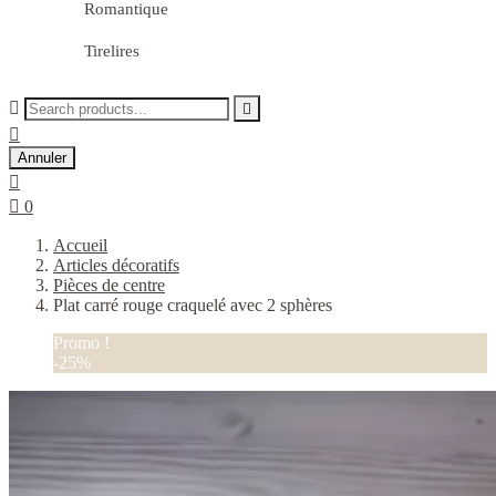
Romantique
Tirelires



Annuler


0
Accueil
Articles décoratifs
Pièces de centre
Plat carré rouge craquelé avec 2 sphères
Promo !
-25%