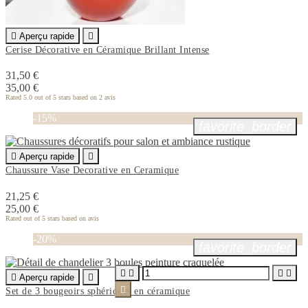

Aperçu rapide

Cerise Décorative en Céramique Brillant Intense
31,50 €
35,00 €
Rated
5.0
out of 5 stars based on
2
avis
-15%
favorite_border

Aperçu rapide

Chaussure Vase Decorative en Ceramique
21,25 €
25,00 €
Rated
out of 5 stars based on
avis
-20%
favorite_border





Aperçu rapide


Set de 3 bougeoirs sphériques en céramique