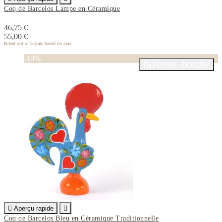
Coq de Barcelos Lampe en Céramique
46,75 €
55,00 €
Rated
out of 5 stars based on
avis
-10%
favorite_border

Aperçu rapide

Coq de Barcelos Bleu en Céramique Traditionnelle