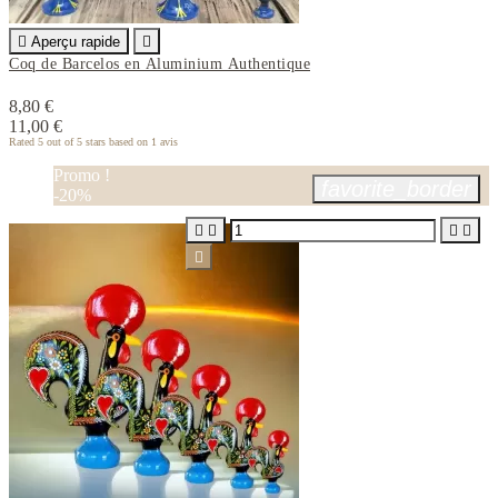

Aperçu rapide

Coq de Barcelos en Aluminium Authentique
8,80 €
11,00 €
Rated
5
out of 5 stars based on
1
avis
Promo !
favorite_border
-20%




