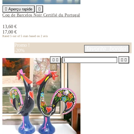

Aperçu rapide

Coq de Barcelos Noir Certifié du Portugal
13,60 €
17,00 €
Rated
5
out of 5 stars based on
2
avis
Promo !
favorite_border
-20%




