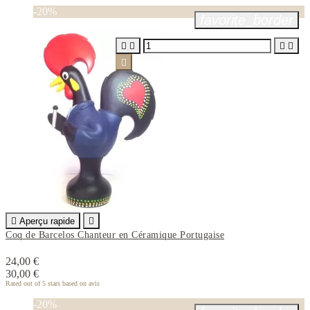
-20%
favorite_border






Aperçu rapide

Coq de Barcelos Chanteur en Céramique Portugaise
24,00 €
30,00 €
Rated
out of 5 stars based on
avis
-20%