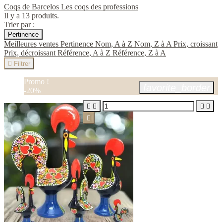
Coqs de Barcelos
Les coqs des professions
Il y a 13 produits.
Trier par :
Pertinence
Meilleures ventes
Pertinence
Nom, A à Z
Nom, Z à A
Prix, croissant
Prix, décroissant
Référence, A à Z
Référence, Z à A

Filtrer
Promo !
favorite_border
-20%




