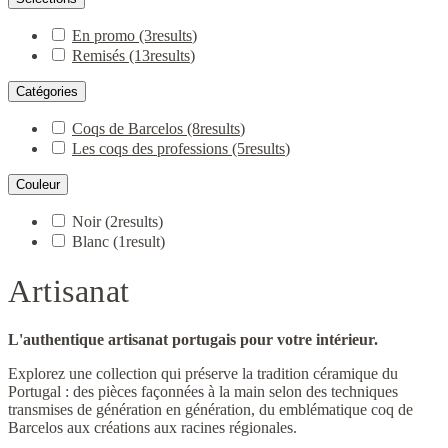
En promo
(3
results
)
Remisés
(13
results
)
Catégories
Coqs de Barcelos
(8
results
)
Les coqs des professions
(5
results
)
Couleur
Noir
(2
results
)
Blanc
(1
result
)
Artisanat
L'authentique artisanat portugais pour votre intérieur.
Explorez une collection qui préserve la tradition céramique du
Portugal : des pièces façonnées à la main selon des techniques
transmises de génération en génération, du emblématique coq de
Barcelos aux créations aux racines régionales.