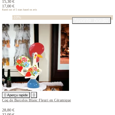
15,30 €
17,00 €
Rated
out of 5 stars based on
avis
-10%
favorite_border

Aperçu rapide

Coq de Barcelos Blanc Fleuri en Céramique
28,80 €
32,00 €