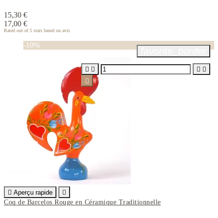
15,30 €
17,00 €
Rated
out of 5 stars based on
avis
-10%
favorite_border






Aperçu rapide

Coq de Barcelos Rouge en Céramique Traditionnelle