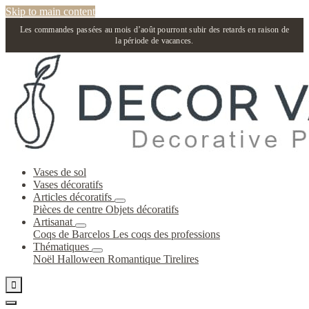
Skip to main content
Les commandes passées au mois d’août pourront subir des retards en raison de
la période de vacances.
Vases de sol
Vases décoratifs
Articles décoratifs
Pièces de centre
Objets décoratifs
Artisanat
Coqs de Barcelos
Les coqs des professions
Thématiques
Noël
Halloween
Romantique
Tirelires
