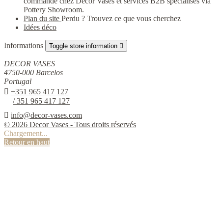
commande chez Decor Vases et services B2B spécialisés via
Pottery Showroom.
Plan du site
Perdu ? Trouvez ce que vous cherchez
Idées déco
Informations
Toggle store information

DECOR VASES
4750-000 Barcelos
Portugal

+351 965 417 127
/ 351 965 417 127

info@decor-vases.com
© 2026 Decor Vases - Tous droits réservés
Chargement...
Retour en haut