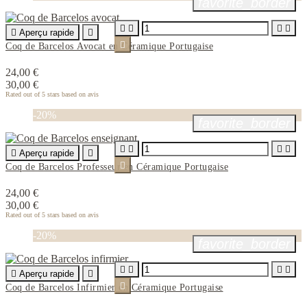
favorite_border





Aperçu rapide


Coq de Barcelos Avocat en Céramique Portugaise
24,00 €
30,00 €
Rated
out of 5 stars based on
avis
-20%
favorite_border





Aperçu rapide


Coq de Barcelos Professeur en Céramique Portugaise
24,00 €
30,00 €
Rated
out of 5 stars based on
avis
-20%
favorite_border





Aperçu rapide


Coq de Barcelos Infirmier en Céramique Portugaise