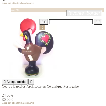
Rated
out of 5 stars based on
avis
-20%
favorite_border






Aperçu rapide

Coq de Barcelos Architecte en Céramique Portugaise
24,00 €
30,00 €
Rated
out of 5 stars based on
avis