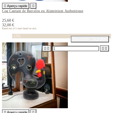

Aperçu rapide

Coq Cantant de Barcelos en Aluminium Authentique
25,60 €
32,00 €
Rated
out of 5 stars based on
avis
-15%
favorite_border






Aperçu rapide
