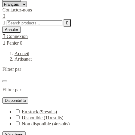
Contactez-nous



Annuler

Connexion

Panier
0
Accueil
Artisanat
Filtrer par
Filtrer par
Disponibilité
En stock
(9
results
)
Disponible
(11
results
)
Non disponible
(4
results
)
Sélections