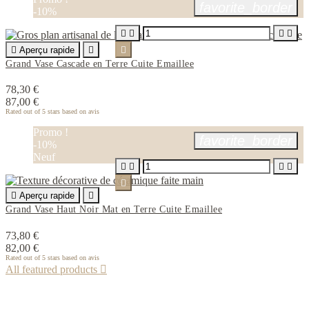
favorite_border
-10%





Aperçu rapide


Grand Vase Cascade en Terre Cuite Emaillee
78,30 €
87,00 €
Rated
out of 5 stars based on
avis
Promo !
favorite_border
-10%
Neuf






Aperçu rapide

Grand Vase Haut Noir Mat en Terre Cuite Emaillee
73,80 €
82,00 €
Rated
out of 5 stars based on
avis
All featured products
