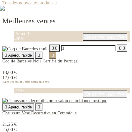
Tous les nouveaux produits

Meilleures ventes
PROMOTIONS
Remises jusqu’à 30 %
VOIR LES OFFRES
Promo !
favorite_border
-20%





Aperçu rapide


Coq de Barcelos Noir Certifié du Portugal
13,60 €
17,00 €
Rated
5.0
out of 5 stars based on
2
avis
-15%
favorite_border

Aperçu rapide

Chaussure Vase Decorative en Ceramique
21,25 €
25,00 €