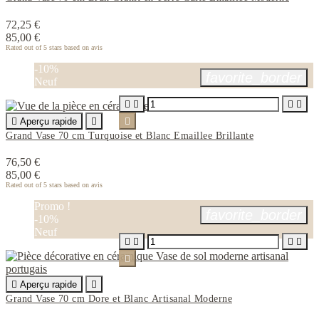
72,25 €
85,00 €
Rated
out of 5 stars based on
avis
-10%
favorite_border
Neuf





Aperçu rapide


Grand Vase 70 cm Turquoise et Blanc Emaillee Brillante
76,50 €
85,00 €
Rated
out of 5 stars based on
avis
Promo !
favorite_border
-10%
Neuf






Aperçu rapide

Grand Vase 70 cm Dore et Blanc Artisanal Moderne