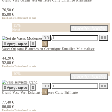
Grand Vase Ocean Vert en Terre Cuite Emaillee Artisanale
76,50 €
85,00 €
Rated
out of 5 stars based on
avis
-15%
favorite_border
Neuf





Aperçu rapide


Vases Origami Blanches en Ceramique Emaillee Minimaliste
44,20 €
52,00 €
Rated
out of 5 stars based on
avis
-10%
favorite_border





Aperçu rapide


Grand Vase Vert Eclatant en Terre Cuite Brillante
77,40 €
86,00 €
Rated
out of 5 stars based on
avis