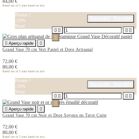
84,00 €
Rated
out of 5 stars based on
avis
Promo !
favorite_border
-10%
Neuf






Aperçu rapide

Grand Vase 70 cm Vert Pastel et Dore Artisanal
72,00 €
80,00 €
Rated
out of 5 stars based on
avis
Promo !
favorite_border
-10%
Neuf






Aperçu rapide

Grand Vase 70 cm Noir et Dore Soyeux en Terre Cuite
72,00 €
80,00 €
Rated
out of 5 stars based on
avis