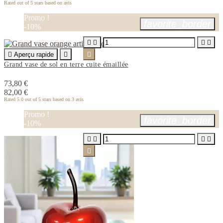
Rated
out of 5 stars based on
avis
Promo !
favorite_border
-10%





Aperçu rapide


Grand vase de sol en terre cuite émaillée
73,80 €
82,00 €
Rated
5.0
out of 5 stars based on
3
avis
Promo !
favorite_border
-10%




