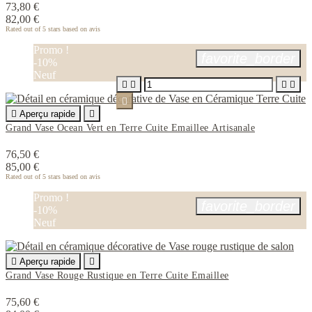
73,80 €
82,00 €
Rated
out of 5 stars based on
avis
Promo !
favorite_border
-10%
Neuf






Aperçu rapide

Grand Vase Ocean Vert en Terre Cuite Emaillee Artisanale
76,50 €
85,00 €
Rated
out of 5 stars based on
avis
Promo !
favorite_border
-10%
Neuf

Aperçu rapide

Grand Vase Rouge Rustique en Terre Cuite Emaillee
75,60 €