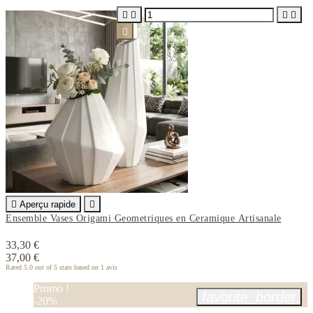






Aperçu rapide

Ensemble Vases Origami Geometriques en Ceramique Artisanale
33,30 €
37,00 €
Rated
5.0
out of 5 stars based on
1
avis
Promo !
favorite_border
-20%