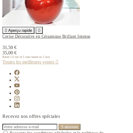

Aperçu rapide

Cerise Décorative en Céramique Brillant Intense
31,50 €
35,00 €
Rated
5.0
out of 5 stars based on
2
avis
Toutes les meilleures ventes

Recevez nos offres spéciales