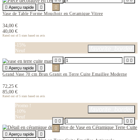

Aperçu rapide


Vase de Table Forme Mouchoir en Ceramique Vitree
34,00 €
40,00 €
Rated
out of 5 stars based on
avis
-15%
favorite_border
Neuf





Aperçu rapide


Grand Vase 70 cm Brun Granit en Terre Cuite Emaillee Moderne
72,25 €
85,00 €
Rated
out of 5 stars based on
avis
Promo !
favorite_border
-10%
Neuf






Aperçu rapide
