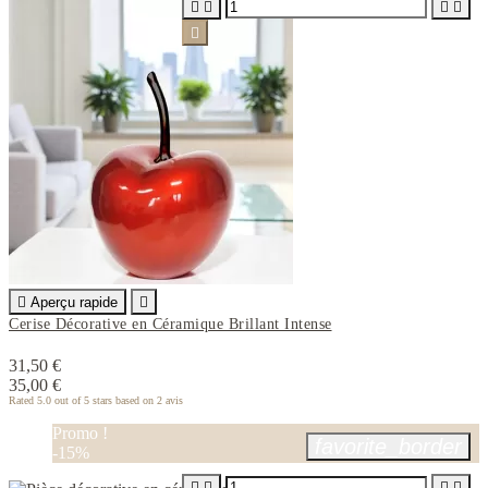






Aperçu rapide

Cerise Décorative en Céramique Brillant Intense
31,50 €
35,00 €
Rated
5.0
out of 5 stars based on
2
avis
Promo !
favorite_border
-15%



