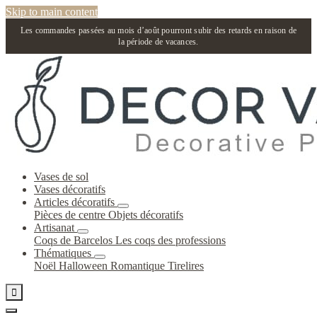
Skip to main content
Les commandes passées au mois d’août pourront subir des retards en raison de
la période de vacances.
Vases de sol
Vases décoratifs
Articles décoratifs
Pièces de centre
Objets décoratifs
Artisanat
Coqs de Barcelos
Les coqs des professions
Thématiques
Noël
Halloween
Romantique
Tirelires
