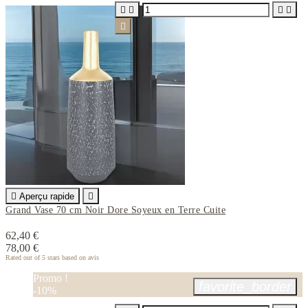






Aperçu rapide

Grand Vase 70 cm Noir Dore Soyeux en Terre Cuite
62,40 €
78,00 €
Rated
out of 5 stars based on
avis
Promo !
favorite_border
-10%