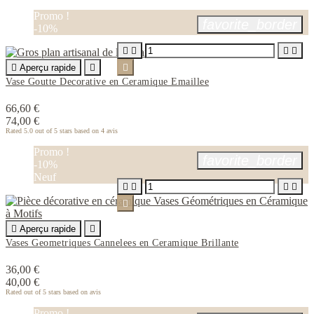
Promo !
favorite_border
-10%





Aperçu rapide


Vase Goutte Decorative en Ceramique Emaillee
66,60 €
74,00 €
Rated
5.0
out of 5 stars based on
4
avis
Promo !
favorite_border
-10%
Neuf






Aperçu rapide

Vases Geometriques Cannelees en Ceramique Brillante
36,00 €
40,00 €
Rated
out of 5 stars based on
avis
Promo !