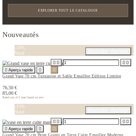
EXPLORER TOUT LE CATALOGUE
Nouveautés
-10%
favorite_border
Neuf





Aperçu rapide


Grand Vase 70 cm Turquoise et Sable Emaillee Edition Limitee
76,50 €
85,00 €
Rated
out of 5 stars based on
avis
-15%
favorite_border
Neuf





Aperçu rapide


Grand Vase 70 cm Brun Granit en Terre Cuite Emaillee Moderne