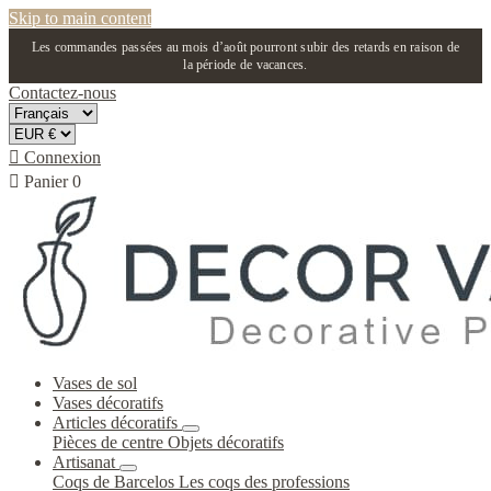
Skip to main content
Les commandes passées au mois d’août pourront subir des retards en raison de
la période de vacances.
Contactez-nous

Connexion

Panier
0
Vases de sol
Vases décoratifs
Articles décoratifs
Pièces de centre
Objets décoratifs
Artisanat
Coqs de Barcelos
Les coqs des professions