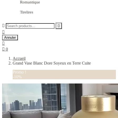
Romantique
Tirelires



Annuler


0
Accueil
Grand Vase Blanc Dore Soyeux en Terre Cuite
Promo !
-10%