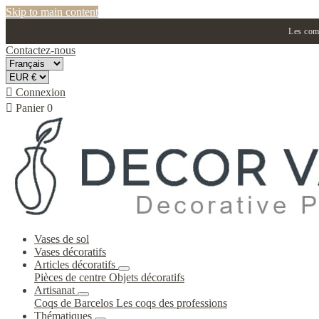
Skip to main content
Les comm
Contactez-nous

Connexion

Panier
0
Vases de sol
Vases décoratifs
Articles décoratifs
Pièces de centre
Objets décoratifs
Artisanat
Coqs de Barcelos
Les coqs des professions
Thématiques