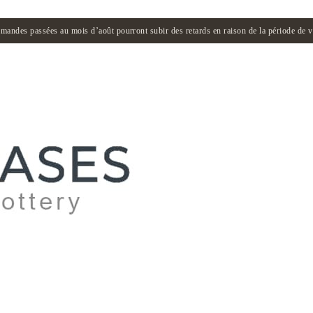
andes passées au mois d’août pourront subir des retards en raison de la période de 