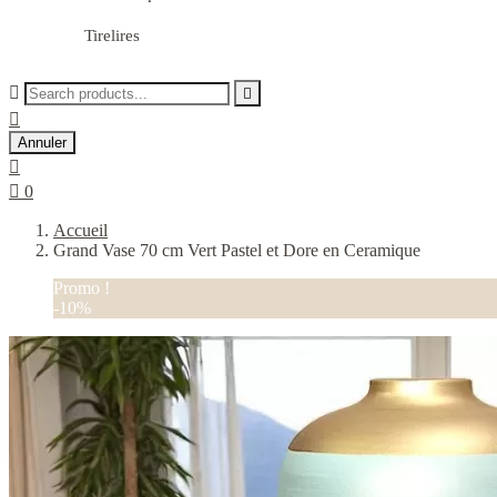
Tirelires



Annuler


0
Accueil
Grand Vase 70 cm Vert Pastel et Dore en Ceramique
Promo !
-10%