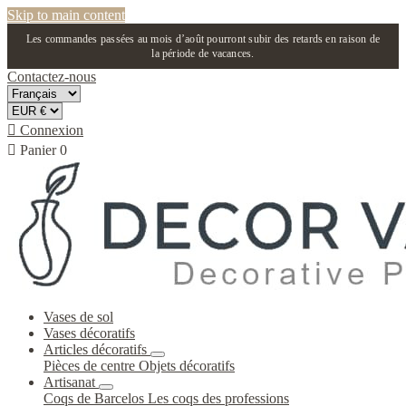
Skip to main content
Les commandes passées au mois d’août pourront subir des retards en raison de
la période de vacances.
Contactez-nous

Connexion

Panier
0
Vases de sol
Vases décoratifs
Articles décoratifs
Pièces de centre
Objets décoratifs
Artisanat
Coqs de Barcelos
Les coqs des professions