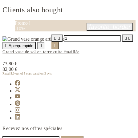
Clients also bought
Promo !
favorite_border
-10%





Aperçu rapide


Grand vase de sol en terre cuite émaillée
73,80 €
82,00 €
Rated
5.0
out of 5 stars based on
3
avis
Recevez nos offres spéciales