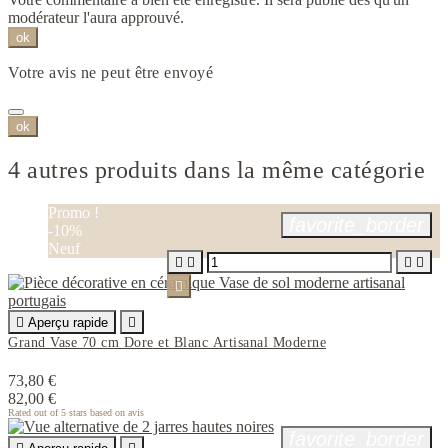
modérateur l'aura approuvé.
ok
Votre avis ne peut être envoyé
ok
4 autres produits dans la même catégorie
Promo !
favorite_border
-10%
Neuf






Aperçu rapide

Grand Vase 70 cm Dore et Blanc Artisanal Moderne
73,80 €
82,00 €
Rated
out of 5 stars based on
avis
favorite_border