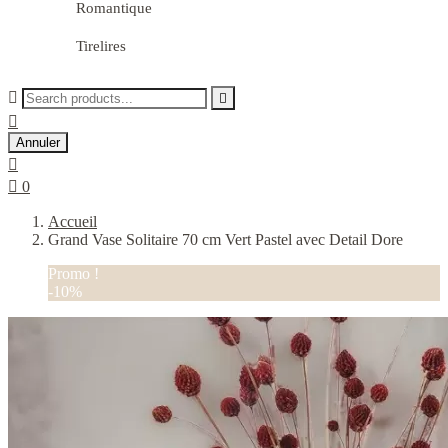
Romantique
Tirelires



Annuler


0
Accueil
Grand Vase Solitaire 70 cm Vert Pastel avec Detail Dore
Promo !
-10%