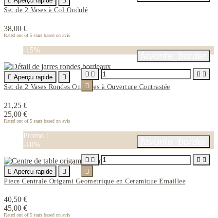

Aperçu rapide

Set de 2 Vases à Col Ondulé
38,00 €
Rated
out of 5 stars based on
avis
-15%
favorite_border





Aperçu rapide


Set de 2 Vases Rondes Ondulées à Ouverture Contrastée
21,25 €
25,00 €
Rated
out of 5 stars based on
avis
Promo !
favorite_border
-10%





Aperçu rapide


Piece Centrale Origami Geometrique en Ceramique Emaillee
40,50 €
45,00 €
Rated
out of 5 stars based on
avis