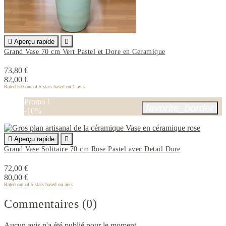

Aperçu rapide

Grand Vase 70 cm Vert Pastel et Dore en Ceramique
73,80 €
82,00 €
Rated
5.0
out of 5 stars based on
1
avis
Promo !
favorite_border
-10%

Aperçu rapide

Grand Vase Solitaire 70 cm Rose Pastel avec Detail Dore
72,00 €
80,00 €
Rated
out of 5 stars based on
avis
Commentaires (0)
Aucun avis n'a été publié pour le moment.