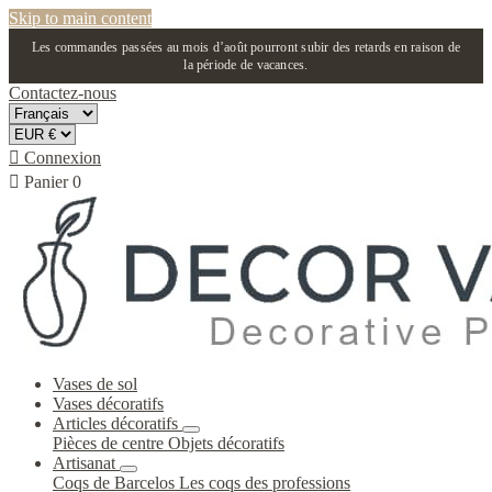
Skip to main content
Les commandes passées au mois d’août pourront subir des retards en raison de
la période de vacances.
Contactez-nous

Connexion

Panier
0
Vases de sol
Vases décoratifs
Articles décoratifs
Pièces de centre
Objets décoratifs
Artisanat
Coqs de Barcelos
Les coqs des professions