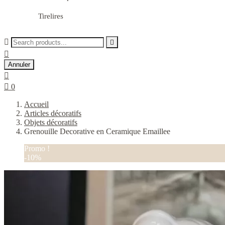
Tirelires



Annuler


0
Accueil
Articles décoratifs
Objets décoratifs
Grenouille Decorative en Ceramique Emaillee
Promo !
-10%