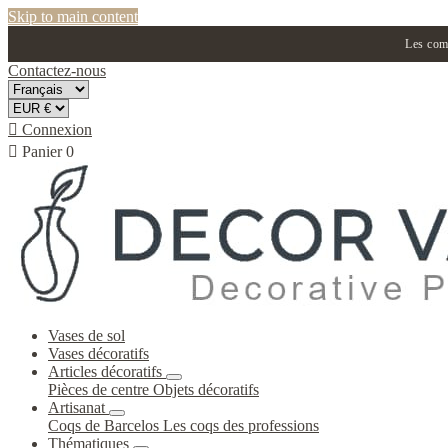
Skip to main content
Les comm
Contactez-nous

Connexion

Panier
0
Vases de sol
Vases décoratifs
Articles décoratifs
Pièces de centre
Objets décoratifs
Artisanat
Coqs de Barcelos
Les coqs des professions
Thématiques