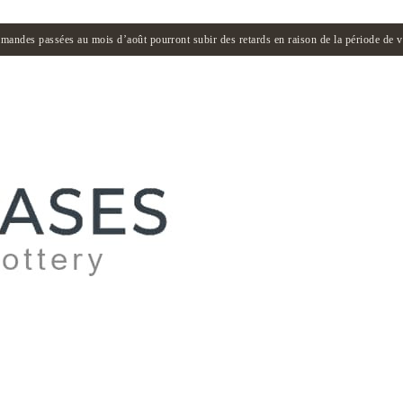
andes passées au mois d’août pourront subir des retards en raison de la période de 