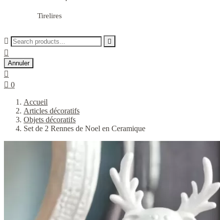
Tirelires



Annuler


0
Accueil
Articles décoratifs
Objets décoratifs
Set de 2 Rennes de Noel en Ceramique