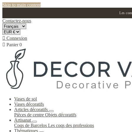
Skip to main content
Les comm
Contactez-nous

Connexion

Panier
0
Vases de sol
Vases décoratifs
Articles décoratifs
Pièces de centre
Objets décoratifs
Artisanat
Coqs de Barcelos
Les coqs des professions
Thématiques