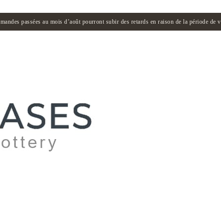
andes passées au mois d’août pourront subir des retards en raison de la période de 