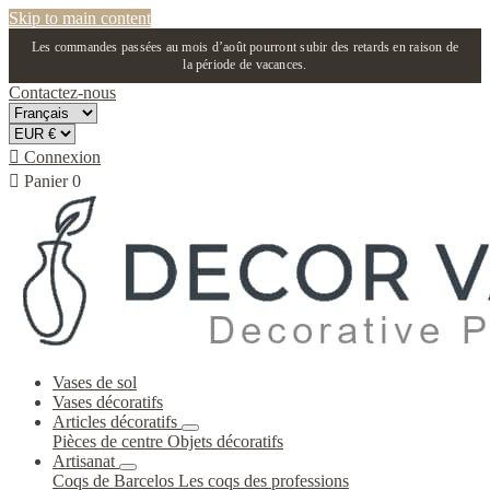
Skip to main content
Les commandes passées au mois d’août pourront subir des retards en raison de
la période de vacances.
Contactez-nous

Connexion

Panier
0
Vases de sol
Vases décoratifs
Articles décoratifs
Pièces de centre
Objets décoratifs
Artisanat
Coqs de Barcelos
Les coqs des professions