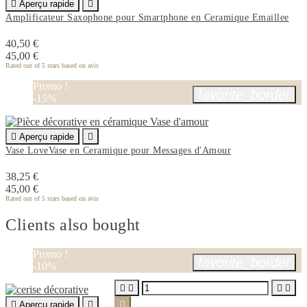

Aperçu rapide

Amplificateur Saxophone pour Smartphone en Ceramique Emaillee
40,50 €
45,00 €
Rated
out of 5 stars based on
avis
Promo !
favorite_border
-15%

Aperçu rapide

Vase LoveVase en Ceramique pour Messages d'Amour
38,25 €
45,00 €
Rated
out of 5 stars based on
avis
Clients also bought
Promo !
favorite_border
-10%





Aperçu rapide

