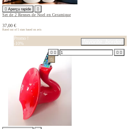

Aperçu rapide

Set de 2 Rennes de Noel en Ceramique
37,00 €
Rated
out of 5 stars based on
avis
Promo !
favorite_border
-10%




