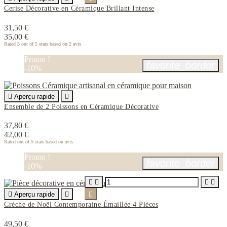
Cerise Décorative en Céramique Brillant Intense
31,50 €
35,00 €
Rated
5
out of 5 stars based on
2
avis
Promo !
favorite_border
-10%

Aperçu rapide

Ensemble de 2 Poissons en Céramique Décorative
37,80 €
42,00 €
Rated
out of 5 stars based on
avis
Promo !
favorite_border
-10%





Aperçu rapide


Crèche de Noël Contemporaine Émaillée 4 Pièces
49,50 €