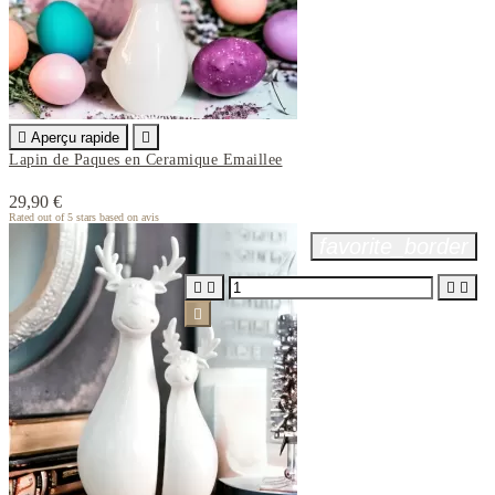

Aperçu rapide

Lapin de Paques en Ceramique Emaillee
29,90 €
Rated
out of 5 stars based on
avis
favorite_border




