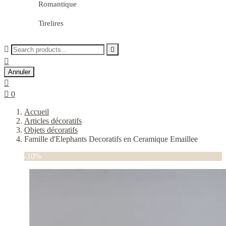
Romantique
Tirelires



Annuler


0
Accueil
Articles décoratifs
Objets décoratifs
Famille d'Elephants Decoratifs en Ceramique Emaillee
-10%