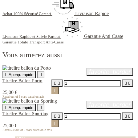
Livraison Rapide
Achat 100% Sécurisé Garanti
Garantie Anti-Casse
Livraison Rapide et Suivie Partout
Garantie Totale Transport Anti-Casse
Vous aimerez aussi
favorite_border

Aperçu rapide

Tirelire Ballon Porto





25,00 €
Rated
out of 5 stars based on
avis
favorite_border

Aperçu rapide

Tirelire Ballon Sporting





25,00 €
Rated
5.0
out of 5 stars based on
2
avis