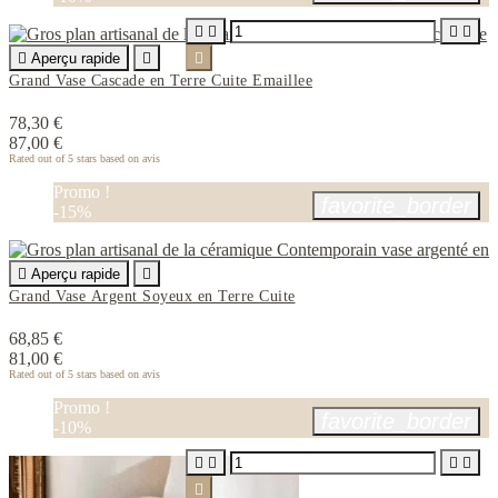





Aperçu rapide


Grand Vase Cascade en Terre Cuite Emaillee
78,30 €
87,00 €
Rated
out of 5 stars based on
avis
Promo !
favorite_border
-15%

Aperçu rapide

Grand Vase Argent Soyeux en Terre Cuite
68,85 €
81,00 €
Rated
out of 5 stars based on
avis
Promo !
favorite_border
-10%




