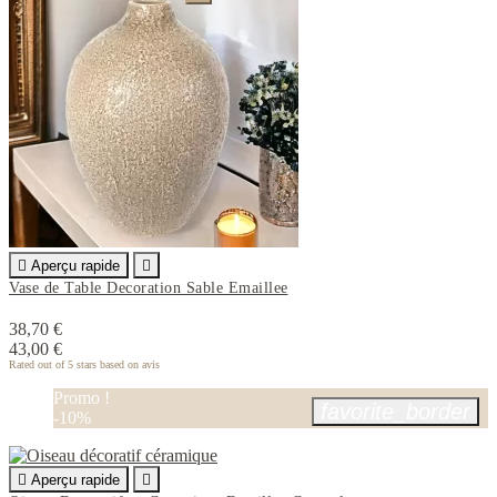

Aperçu rapide

Vase de Table Decoration Sable Emaillee
38,70 €
43,00 €
Rated
out of 5 stars based on
avis
Promo !
favorite_border
-10%

Aperçu rapide
