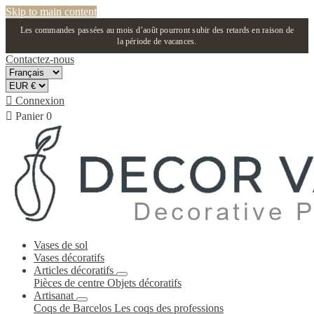
Skip to main content
Les commandes passées au mois d’août pourront subir des retards en raison de
la période de vacances.
Contactez-nous

Connexion

Panier
0
Vases de sol
Vases décoratifs
Articles décoratifs
Pièces de centre
Objets décoratifs
Artisanat
Coqs de Barcelos
Les coqs des professions