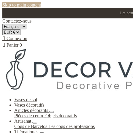
Skip to main content
Les comm
Contactez-nous

Connexion

Panier
0
Vases de sol
Vases décoratifs
Articles décoratifs
Pièces de centre
Objets décoratifs
Artisanat
Coqs de Barcelos
Les coqs des professions
Thématiques