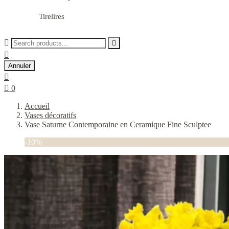
Tirelires



Annuler


0
Accueil
Vases décoratifs
Vase Saturne Contemporaine en Ceramique Fine Sculptee
-10%