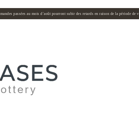
andes passées au mois d’août pourront subir des retards en raison de la période de 