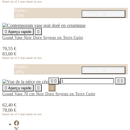
Rated
out of 5 stars based on
avis
Promo !
favorite_border
-15%

Aperçu rapide

Grand Vase Noir Dore Soyeux en Terre Cuite
70,55 €
83,00 €
Rated
out of 5 stars based on
avis
Promo !
favorite_border
-20%





Aperçu rapide


Grand Vase 70 cm Noir Dore Soyeux en Terre Cuite
62,40 €
78,00 €
Rated
out of 5 stars based on
avis