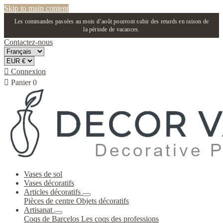
Skip to main content
Les commandes passées au mois d’août pourront subir des retards en raison de
la période de vacances.
Contactez-nous

Connexion

Panier
0
Vases de sol
Vases décoratifs
Articles décoratifs
Pièces de centre
Objets décoratifs
Artisanat
Coqs de Barcelos
Les coqs des professions