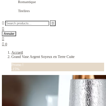
Romantique
Tirelires



Annuler


0
Accueil
Grand Vase Argent Soyeux en Terre Cuite
Promo !
-15%