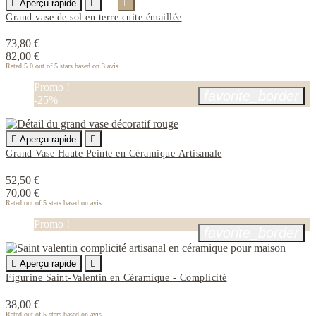

Aperçu rapide


Grand vase de sol en terre cuite émaillée
73,80 €
82,00 €
Rated
5.0
out of 5 stars based on
3
avis
Promo !
favorite_border
-25%

Aperçu rapide

Grand Vase Haute Peinte en Céramique Artisanale
52,50 €
70,00 €
Rated
out of 5 stars based on
avis
Promo !
favorite_border

Aperçu rapide

Figurine Saint-Valentin en Céramique - Complicité
38,00 €
Rated
out of 5 stars based on
avis