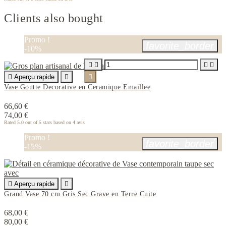
Clients also bought
Promo !
favorite_border
-10%





Aperçu rapide


Vase Goutte Decorative en Ceramique Emaillee
66,60 €
74,00 €
Rated
5.0
out of 5 stars based on
4
avis
Promo !
favorite_border
-15%

Aperçu rapide

Grand Vase 70 cm Gris Sec Grave en Terre Cuite
68,00 €
80,00 €