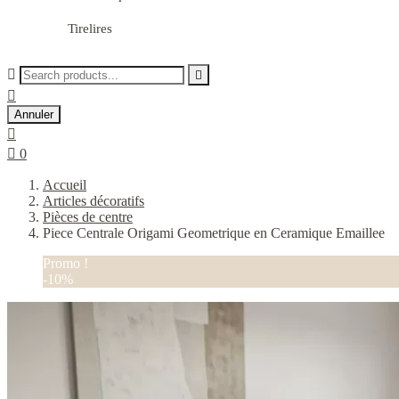
Tirelires



Annuler


0
Accueil
Articles décoratifs
Pièces de centre
Piece Centrale Origami Geometrique en Ceramique Emaillee
Promo !
-10%