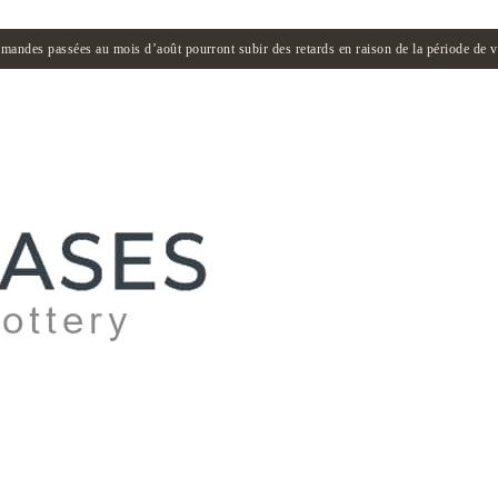
andes passées au mois d’août pourront subir des retards en raison de la période de 