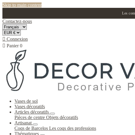
Skip to main content
Les comm
Contactez-nous

Connexion

Panier
0
Vases de sol
Vases décoratifs
Articles décoratifs
Pièces de centre
Objets décoratifs
Artisanat
Coqs de Barcelos
Les coqs des professions
Thématiques