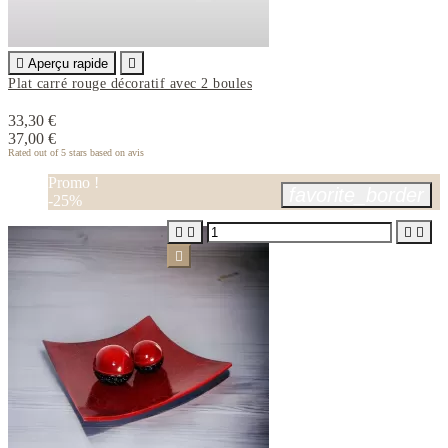

Aperçu rapide

Plat carré rouge décoratif avec 2 boules
33,30 €
37,00 €
Rated
out of 5 stars based on
avis
Promo !
favorite_border
-25%




