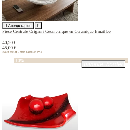

Aperçu rapide

Piece Centrale Origami Geometrique en Ceramique Emaillee
40,50 €
45,00 €
Rated
out of 5 stars based on
avis
-10%
favorite_border