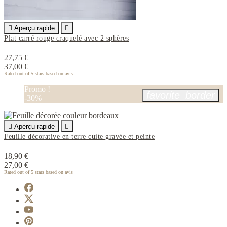

Aperçu rapide

Plat carré rouge craquelé avec 2 sphères
27,75 €
37,00 €
Rated
out of 5 stars based on
avis
Promo !
favorite_border
-30%

Aperçu rapide

Feuille décorative en terre cuite gravée et peinte
18,90 €
27,00 €
Rated
out of 5 stars based on
avis