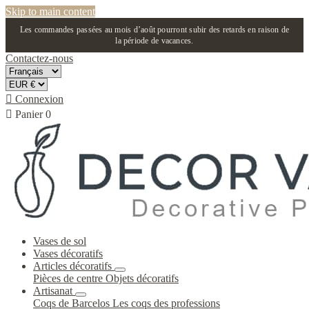
Skip to main content
Les commandes passées au mois d’août pourront subir des retards en raison de
la période de vacances.
Contactez-nous

Connexion

Panier
0
Vases de sol
Vases décoratifs
Articles décoratifs
Pièces de centre
Objets décoratifs
Artisanat
Coqs de Barcelos
Les coqs des professions