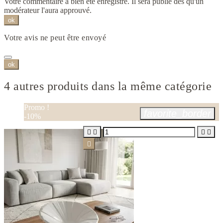
Votre commentaire a bien été enregistré. Il sera publié dès qu'un
modérateur l'aura approuvé.
ok
Votre avis ne peut être envoyé
ok
4 autres produits dans la même catégorie
Promo !
favorite_border
-10%




