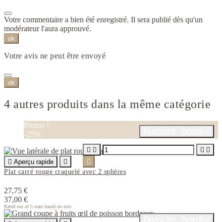
Votre commentaire a bien été enregistré. Il sera publié dès qu'un
modérateur l'aura approuvé.
ok
Votre avis ne peut être envoyé
ok
4 autres produits dans la même catégorie
Promo !
favorite_border
-25%





Aperçu rapide


Plat carré rouge craquelé avec 2 sphères
27,75 €
37,00 €
Rated
out of 5 stars based on
avis
favorite_border