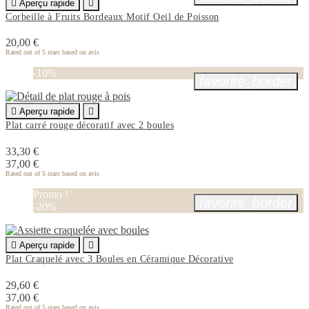

Aperçu rapide

Corbeille à Fruits Bordeaux Motif Oeil de Poisson
20,00 €
Rated
out of 5 stars based on
avis
-10%
favorite_border

Aperçu rapide

Plat carré rouge décoratif avec 2 boules
33,30 €
37,00 €
Rated
out of 5 stars based on
avis
Promo !
favorite_border
-20%

Aperçu rapide

Plat Craquelé avec 3 Boules en Céramique Décorative
29,60 €
37,00 €
Rated
out of 5 stars based on
avis