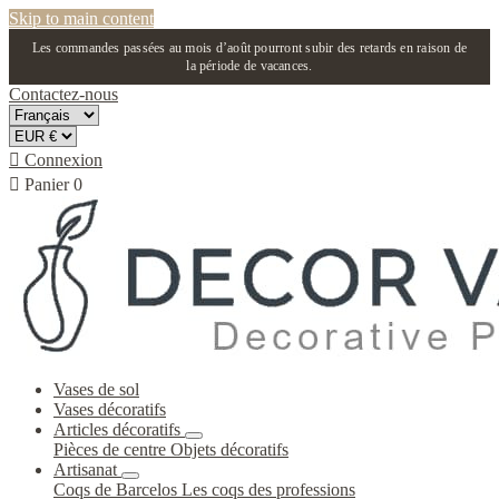
Skip to main content
Les commandes passées au mois d’août pourront subir des retards en raison de
la période de vacances.
Contactez-nous

Connexion

Panier
0
Vases de sol
Vases décoratifs
Articles décoratifs
Pièces de centre
Objets décoratifs
Artisanat
Coqs de Barcelos
Les coqs des professions