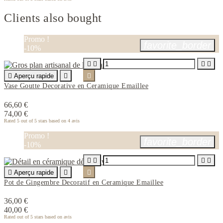
Clients also bought
Promo !
favorite_border
-10%





Aperçu rapide


Vase Goutte Decorative en Ceramique Emaillee
66,60 €
74,00 €
Rated
5
out of 5 stars based on
4
avis
Promo !
favorite_border
-10%





Aperçu rapide


Pot de Gingembre Decoratif en Ceramique Emaillee
36,00 €
40,00 €
Rated
out of 5 stars based on
avis