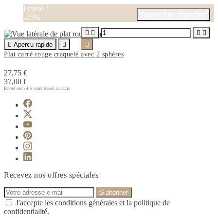
Promo !
favorite_border
-25%





Aperçu rapide


Plat carré rouge craquelé avec 2 sphères
27,75 €
37,00 €
Rated
out of 5 stars based on
avis
Recevez nos offres spéciales
J'accepte les conditions générales et la politique de
confidentialité.