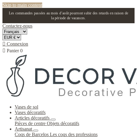
Skip to main content
Les commandes passées au mois d’août pourront subir des retards en raison de
la période de vacances.
Contactez-nous

Connexion

Panier
0
Vases de sol
Vases décoratifs
Articles décoratifs
Pièces de centre
Objets décoratifs
Artisanat
Coqs de Barcelos
Les coqs des professions