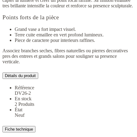
capter la lumiere et creer un point focal raffine. Sa finition emaillee
tres brillante intensifie la couleur et renforce sa presence sculpturale.
Points forts de la pièce
Grand vase a fort impact visuel.
Terre cuite emaillee en vert profond lumineux.
Piece de caractere pour interieurs raffines.
Associez branches seches, fibres naturelles ou pierres decoratives
pres des entrees et grands salons pour souligner sa presence
verticale.
Détails du produit
Référence
DV26-2
En stock
2 Produits
État
Neuf
Fiche technique