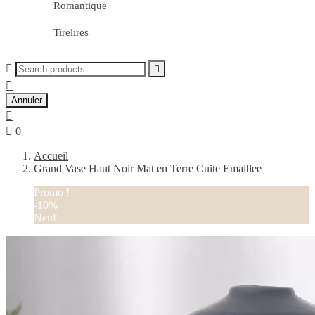
Romantique
Tirelires



Annuler


0
Accueil
Grand Vase Haut Noir Mat en Terre Cuite Emaillee
Promo !
-10%
Neuf