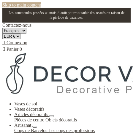
Skip to main content
Les commandes passées au mois d’août pourront subir des retards en raison de
la période de vacances.
Contactez-nous

Connexion

Panier
0
Vases de sol
Vases décoratifs
Articles décoratifs
Pièces de centre
Objets décoratifs
Artisanat
Coqs de Barcelos
Les coqs des professions