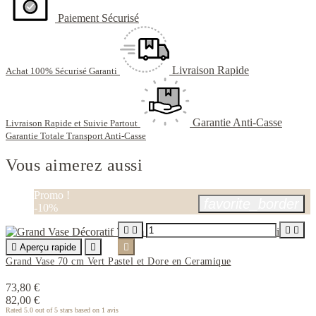
Paiement Sécurisé
Livraison Rapide
Achat 100% Sécurisé Garanti
Garantie Anti-Casse
Livraison Rapide et Suivie Partout
Garantie Totale Transport Anti-Casse
Vous aimerez aussi
Promo !
favorite_border
-10%





Aperçu rapide


Grand Vase 70 cm Vert Pastel et Dore en Ceramique
73,80 €
82,00 €
Rated
5.0
out of 5 stars based on
1
avis