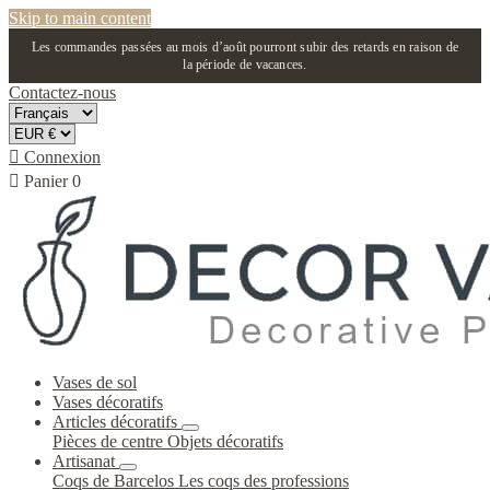
Skip to main content
Les commandes passées au mois d’août pourront subir des retards en raison de
la période de vacances.
Contactez-nous

Connexion

Panier
0
Vases de sol
Vases décoratifs
Articles décoratifs
Pièces de centre
Objets décoratifs
Artisanat
Coqs de Barcelos
Les coqs des professions