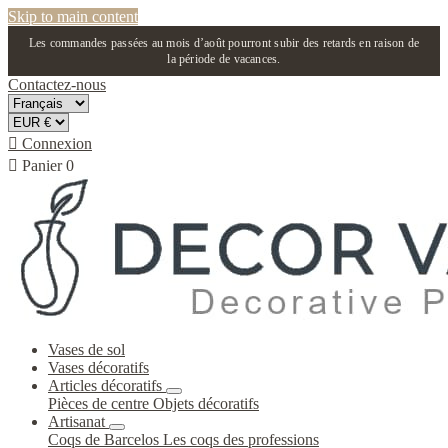
Skip to main content
Les commandes passées au mois d’août pourront subir des retards en raison de
la période de vacances.
Contactez-nous

Connexion

Panier
0
Vases de sol
Vases décoratifs
Articles décoratifs
Pièces de centre
Objets décoratifs
Artisanat
Coqs de Barcelos
Les coqs des professions