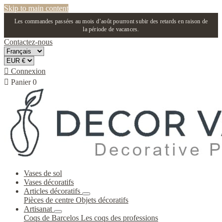
Skip to main content
Les commandes passées au mois d’août pourront subir des retards en raison de
la période de vacances.
Contactez-nous

Connexion

Panier
0
Vases de sol
Vases décoratifs
Articles décoratifs
Pièces de centre
Objets décoratifs
Artisanat
Coqs de Barcelos
Les coqs des professions