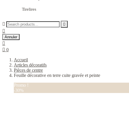
Tirelires



Annuler


0
Accueil
Articles décoratifs
Pièces de centre
Feuille décorative en terre cuite gravée et peinte
Promo !
-30%