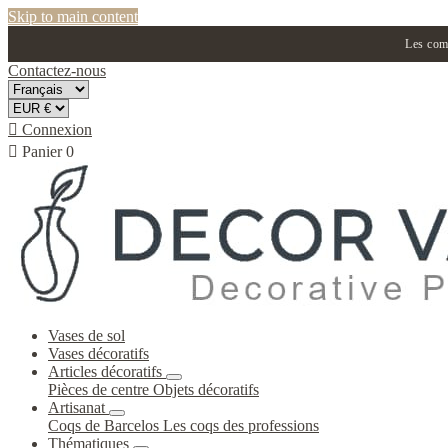
Skip to main content
Les comm
Contactez-nous

Connexion

Panier
0
Vases de sol
Vases décoratifs
Articles décoratifs
Pièces de centre
Objets décoratifs
Artisanat
Coqs de Barcelos
Les coqs des professions
Thématiques