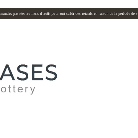
andes passées au mois d’août pourront subir des retards en raison de la période de 