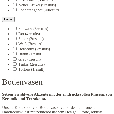
Neuer Artikel
(9
results
)
Sonderangebot
(40
results
)
Farbe
Schwarz
(5
results
)
Rot
(4
results
)
Silber
(2
results
)
Weiß
(3
results
)
Bordeaux
(2
results
)
Braun
(1
result
)
Grau
(1
result
)
Türkis
(2
results
)
Tortora
(1
result
)
Bodenvasen
Setzen Sie stilvolle Akzente mit der eindrucksvollen Präsenz von
Keramik und Terrakotta.
Unsere Kollektion von Bodenvasen verbindet traditionelle
Handwerkskunst mit zeitgenössischem Design. Große, robuste