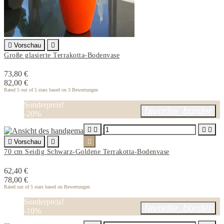

Vorschau

Große glasierte Terrakotta-Bodenvase
73,80 €
82,00 €
Rated
5
out of 5 stars based on
3
Bewertungen
Sonderpreis!
favorite_border
-20%





Vorschau


70 cm Seidig Schwarz-Goldene Terrakotta-Bodenvase
62,40 €
78,00 €
Rated
out of 5 stars based on
Bewertungen
Sonderpreis!
favorite_border
-10%