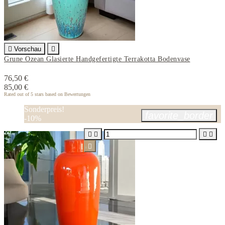

Vorschau

Grune Ozean Glasierte Handgefertigte Terrakotta Bodenvase
76,50 €
85,00 €
Rated
out of 5 stars based on
Bewertungen
Sonderpreis!
favorite_border
-10%




