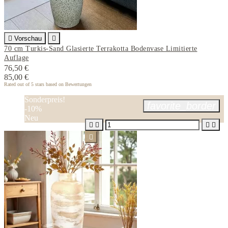

Vorschau

70 cm Turkis-Sand Glasierte Terrakotta Bodenvase Limitierte
Auflage
76,50 €
85,00 €
Rated
out of 5 stars based on
Bewertungen
Sonderpreis!
favorite_border
-10%
Neu




