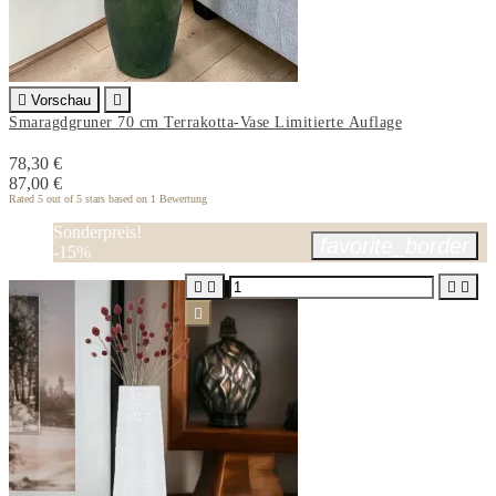

Vorschau

Smaragdgruner 70 cm Terrakotta-Vase Limitierte Auflage
78,30 €
87,00 €
Rated
5
out of 5 stars based on
1
Bewertung
Sonderpreis!
favorite_border
-15%




