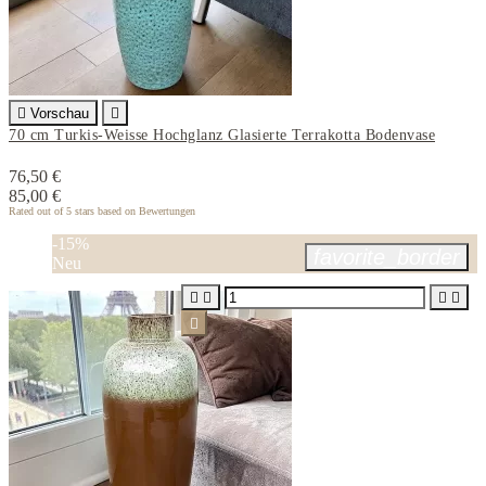

Vorschau

70 cm Turkis-Weisse Hochglanz Glasierte Terrakotta Bodenvase
76,50 €
85,00 €
Rated
out of 5 stars based on
Bewertungen
-15%
favorite_border
Neu




