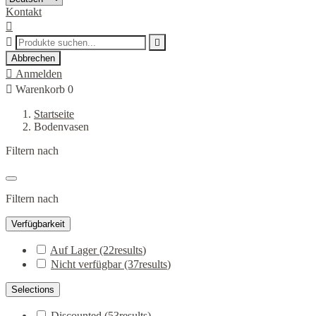
Kontakt



Abbrechen

Anmelden

Warenkorb
0
Startseite
Bodenvasen
Filtern nach
Filtern nach
Verfügbarkeit
Auf Lager
(22
results
)
Nicht verfügbar
(37
results
)
Selections
Discounted
(53
results
)