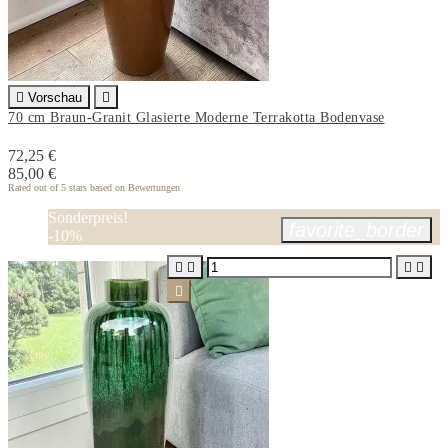

Vorschau

70 cm Braun-Granit Glasierte Moderne Terrakotta Bodenvase
72,25 €
85,00 €
Rated
out of 5 stars based on
Bewertungen
Sonderpreis!
favorite_border
-10%




