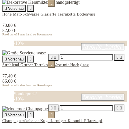


Vorschau

Hohe Matt-Schwarze Glasierte Terrakotta Bodenvase
73,80 €
82,00 €
Rated
out of 5 stars based on
Bewertungen
-10%
favorite_border





Vorschau


Strahlend Gruner Terrakotta-Vase mit Hochglanz
77,40 €
86,00 €
Rated
out of 5 stars based on
Bewertungen
Sonderpreis!
favorite_border
-10%





Vorschau


Champagnerfarbener Kugelformiger Keramik Pflanztopf