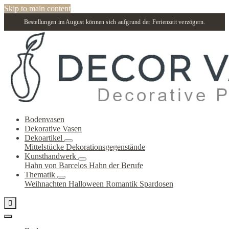
Skip to main content
Bestellungen im August können sich aufgrund der Ferienzeit verzögern.
Bodenvasen
Dekorative Vasen
Dekoartikel
Mittelstücke
Dekorationsgegenstände
Kunsthandwerk
Hahn von Barcelos
Hahn der Berufe
Thematik
Weihnachten
Halloween
Romantik
Spardosen
