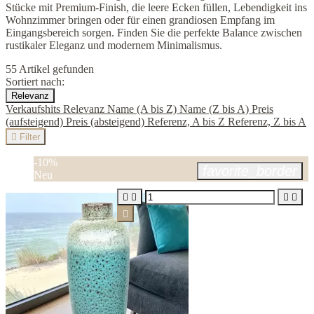
Stücke mit Premium-Finish, die leere Ecken füllen, Lebendigkeit ins
Wohnzimmer bringen oder für einen grandiosen Empfang im
Eingangsbereich sorgen. Finden Sie die perfekte Balance zwischen
rustikaler Eleganz und modernem Minimalismus.
55 Artikel gefunden
Sortiert nach:
Relevanz
Verkaufshits
Relevanz
Name (A bis Z)
Name (Z bis A)
Preis
(aufsteigend)
Preis (absteigend)
Referenz, A bis Z
Referenz, Z bis A

Filter
-10%
favorite_border
Neu




