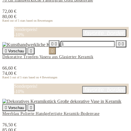
70 cm Handwerkliche Pastellgrun Gold Bodenvase
72,00 €
80,00 €
Rated
out of 5 stars based on
Bewertungen
Sonderpreis!
favorite_border
-10%





Vorschau


Dekorative Tropfen-Vasera aus Glasierter Keramik
66,60 €
74,00 €
Rated
5
out of 5 stars based on
4
Bewertungen
Sonderpreis!
favorite_border
-10%

Vorschau

Meerblau Polierte Handgefertigte Keramik-Bodenvase
76,50 €
85,00 €