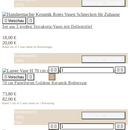
favorite_border
-10%

Vorschau

Set aus 3 großen Terrakotta-Vases mit Dellenrelief
18,00 €
20,00 €
Rated
out of 5 stars based on
Bewertungen
Sonderpreis!
favorite_border
-10%





Vorschau


70 cm Pastellgrun Goldene Keramik Bodenvase
73,80 €
82,00 €
Rated
5
out of 5 stars based on
1
Bewertung
Sonderpreis!
favorite_border
-10%
Neu



