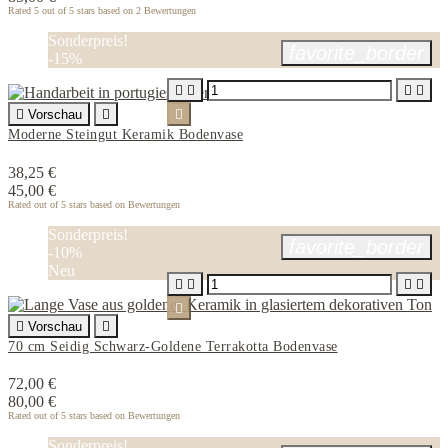
Rated
5
out of 5 stars based on
2
Bewertungen
Sonderpreis!
favorite_border
-15%





Vorschau


Moderne Steingut Keramik Bodenvase
38,25 €
45,00 €
Rated
out of 5 stars based on
Bewertungen
Sonderpreis!
favorite_border
-10%
Neu






Vorschau

70 cm Seidig Schwarz-Goldene Terrakotta Bodenvase
72,00 €
80,00 €
Rated
out of 5 stars based on
Bewertungen
Sonderpreis!