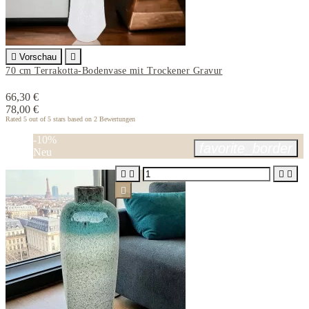

Vorschau

70 cm Terrakotta-Bodenvase mit Trockener Gravur
66,30 €
78,00 €
Rated
5
out of 5 stars based on
2
Bewertungen
-10%
favorite_border
Neu




