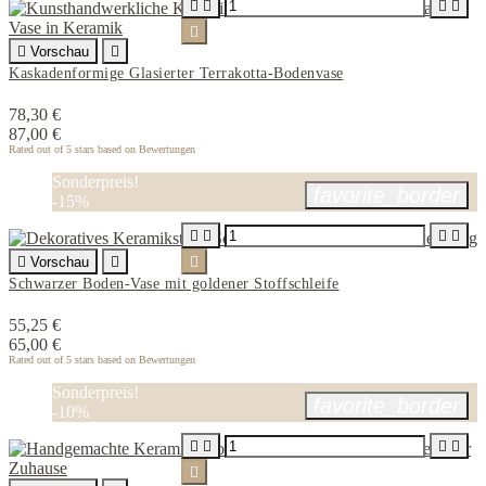






Vorschau

Kaskadenformige Glasierter Terrakotta-Bodenvase
78,30 €
87,00 €
Rated
out of 5 stars based on
Bewertungen
Sonderpreis!
favorite_border
-15%





Vorschau


Schwarzer Boden-Vase mit goldener Stoffschleife
55,25 €
65,00 €
Rated
out of 5 stars based on
Bewertungen
Sonderpreis!
favorite_border
-10%




