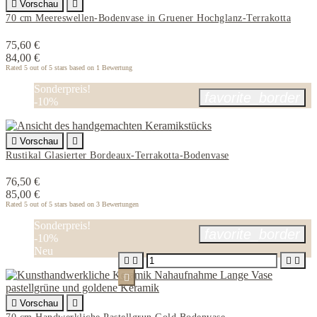

Vorschau

70 cm Meereswellen-Bodenvase in Gruener Hochglanz-Terrakotta
75,60 €
84,00 €
Rated
5
out of 5 stars based on
1
Bewertung
Sonderpreis!
favorite_border
-10%

Vorschau

Rustikal Glasierter Bordeaux-Terrakotta-Bodenvase
76,50 €
85,00 €
Rated
5
out of 5 stars based on
3
Bewertungen
Sonderpreis!
favorite_border
-10%
Neu






Vorschau
