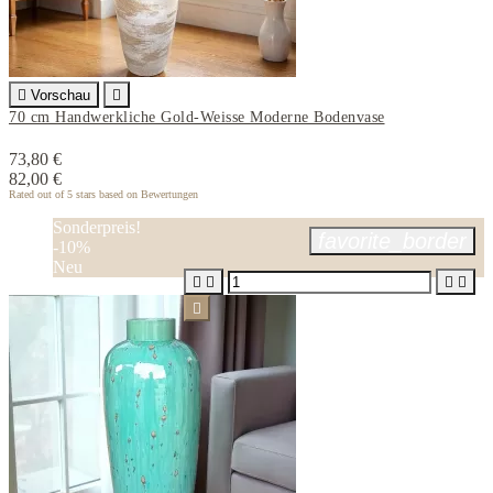

Vorschau

70 cm Handwerkliche Gold-Weisse Moderne Bodenvase
73,80 €
82,00 €
Rated
out of 5 stars based on
Bewertungen
Sonderpreis!
favorite_border
-10%
Neu




