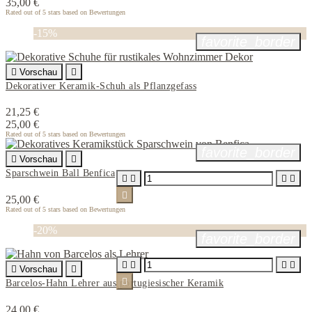
35,00 €
Rated
out of 5 stars based on
Bewertungen
-15%
favorite_border

Vorschau

Dekorativer Keramik-Schuh als Pflanzgefass
21,25 €
25,00 €
Rated
out of 5 stars based on
Bewertungen
favorite_border

Vorschau

Sparschwein Ball Benfica





25,00 €
Rated
out of 5 stars based on
Bewertungen
-20%
favorite_border





Vorschau


Barcelos-Hahn Lehrer aus portugiesischer Keramik
24,00 €