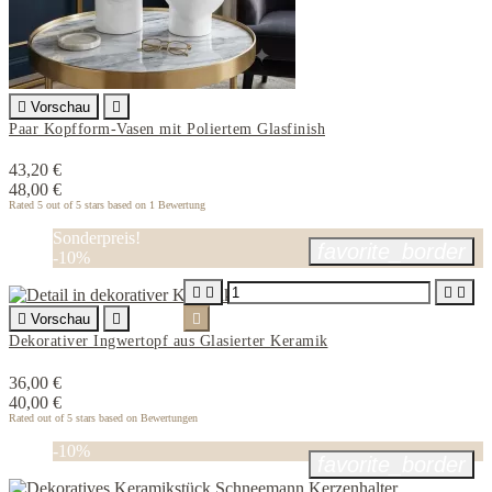

Vorschau

Paar Kopfform-Vasen mit Poliertem Glasfinish
43,20 €
48,00 €
Rated
5
out of 5 stars based on
1
Bewertung
Sonderpreis!
favorite_border
-10%





Vorschau


Dekorativer Ingwertopf aus Glasierter Keramik
36,00 €
40,00 €
Rated
out of 5 stars based on
Bewertungen
-10%
favorite_border