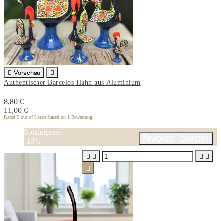

Vorschau

Authentischer Barcelos-Hahn aus Aluminium
8,80 €
11,00 €
Rated
5
out of 5 stars based on
1
Bewertung
Sonderpreis!
favorite_border
-10%




