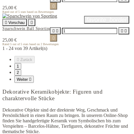

25,00 €
Rated
out of 5 stars based on
Bewertungen
favorite_border

Vorschau

Sparschwein Ball Sporting





25,00 €
Rated
5
out of 5 stars based on
2
Bewertungen
1 - 24 von 39 Artikel(n)

Zurück
1
2
Weiter

Dekorative Keramikobjekte: Figuren und
charaktervolle Stücke
Dekorative Objekte sind der direkteste Weg, Geschmack und
Persönlichkeit in einen Raum zu bringen. In unserem Online-Shop
finden Sie handgefertigte Keramik vom Symbolischen bis zum
Verspielten – Barcelos-Hähne, Tierfiguren, dekorative Früchte und
thematische Stücke.