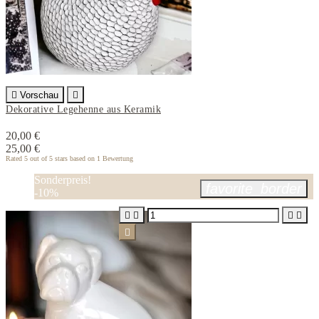

Vorschau

Dekorative Legehenne aus Keramik
20,00 €
25,00 €
Rated
5
out of 5 stars based on
1
Bewertung
Sonderpreis!
favorite_border
-10%




