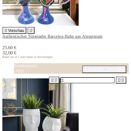

Vorschau

Authentischer Singender Barcelos-Hahn aus Aluminium
25,60 €
32,00 €
Rated
out of 5 stars based on
Bewertungen
Sonderpreis!
favorite_border
-10%




