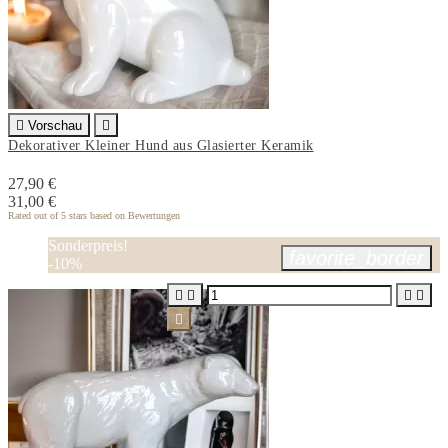

Vorschau

Dekorativer Kleiner Hund aus Glasierter Keramik
27,90 €
31,00 €
Rated
out of 5 stars based on
Bewertungen
Sonderpreis!
favorite_border
-10%




