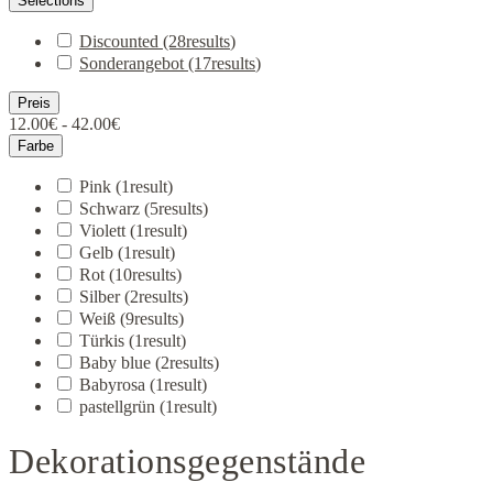
Selections
Discounted
(28
results
)
Sonderangebot
(17
results
)
Preis
12.00€ - 42.00€
Farbe
Pink
(1
result
)
Schwarz
(5
results
)
Violett
(1
result
)
Gelb
(1
result
)
Rot
(10
results
)
Silber
(2
results
)
Weiß
(9
results
)
Türkis
(1
result
)
Baby blue
(2
results
)
Babyrosa
(1
result
)
pastellgrün
(1
result
)
Dekorationsgegenstände