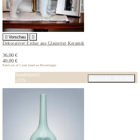

Vorschau

Dekorativer Eisbar aus Glasierter Keramik
36,00 €
40,00 €
Rated
out of 5 stars based on
Bewertungen
Sonderpreis!
favorite_border
-15%