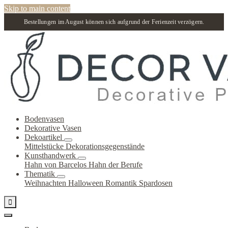
Skip to main content
Bestellungen im August können sich aufgrund der Ferienzeit verzögern.
Bodenvasen
Dekorative Vasen
Dekoartikel
Mittelstücke
Dekorationsgegenstände
Kunsthandwerk
Hahn von Barcelos
Hahn der Berufe
Thematik
Weihnachten
Halloween
Romantik
Spardosen
