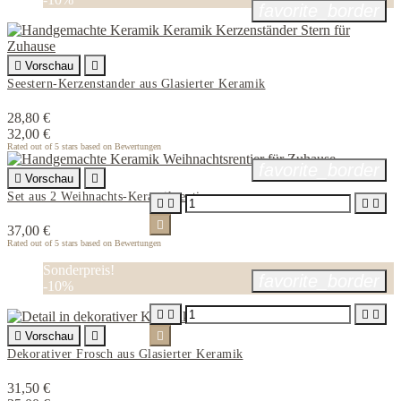
favorite_border

Vorschau

Seestern-Kerzenstander aus Glasierter Keramik
28,80 €
32,00 €
Rated
out of 5 stars based on
Bewertungen
favorite_border

Vorschau

Set aus 2 Weihnachts-Keramikrentieren





37,00 €
Rated
out of 5 stars based on
Bewertungen
Sonderpreis!
favorite_border
-10%





Vorschau


Dekorativer Frosch aus Glasierter Keramik
31,50 €