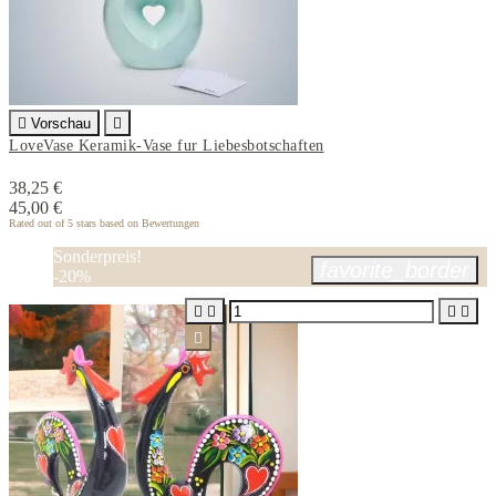

Vorschau

LoveVase Keramik-Vase fur Liebesbotschaften
38,25 €
45,00 €
Rated
out of 5 stars based on
Bewertungen
Sonderpreis!
favorite_border
-20%




