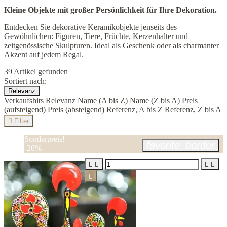
Kleine Objekte mit großer Persönlichkeit für Ihre Dekoration.
Entdecken Sie dekorative Keramikobjekte jenseits des
Gewöhnlichen: Figuren, Tiere, Früchte, Kerzenhalter und
zeitgenössische Skulpturen. Ideal als Geschenk oder als charmanter
Akzent auf jedem Regal.
39 Artikel gefunden
Sortiert nach:
Relevanz
Verkaufshits
Relevanz
Name (A bis Z)
Name (Z bis A)
Preis
(aufsteigend)
Preis (absteigend)
Referenz, A bis Z
Referenz, Z bis A

Filter
Sonderpreis!
favorite_border
-20%




