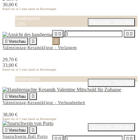
30,00 €
Rated
out of 5 stars based on
Bewertungen
Sonderpreis!
favorite_border
-10%





Vorschau


Valentinstag-Keramikfigur - Verlangen
29,70 €
33,00 €
Rated
out of 5 stars based on
Bewertungen
Sonderpreis!
favorite_border

Vorschau

Valentinstag-Keramikfigur - Verbundenheit
38,00 €
Rated
out of 5 stars based on
Bewertungen
favorite_border

Vorschau

Sparschwein Ball Porto



