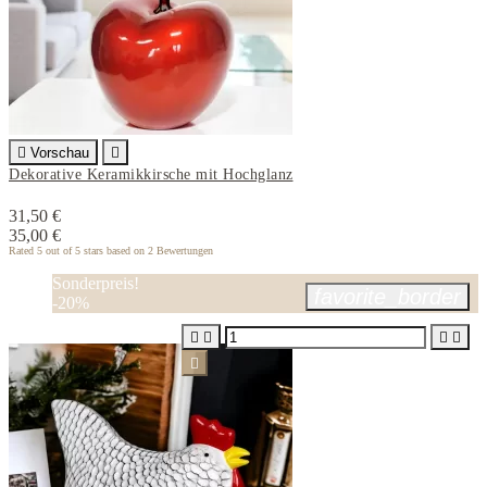

Vorschau

Dekorative Keramikkirsche mit Hochglanz
31,50 €
35,00 €
Rated
5
out of 5 stars based on
2
Bewertungen
Sonderpreis!
favorite_border
-20%




