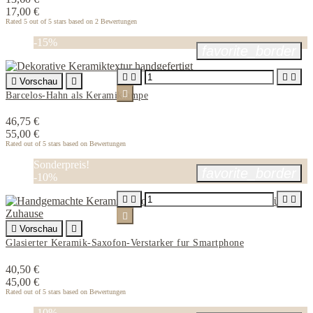
17,00 €
Rated
5
out of 5 stars based on
2
Bewertungen
-15%
favorite_border





Vorschau


Barcelos-Hahn als Keramiklampe
46,75 €
55,00 €
Rated
out of 5 stars based on
Bewertungen
Sonderpreis!
favorite_border
-10%






Vorschau

Glasierter Keramik-Saxofon-Verstarker fur Smartphone
40,50 €
45,00 €
Rated
out of 5 stars based on
Bewertungen
-10%