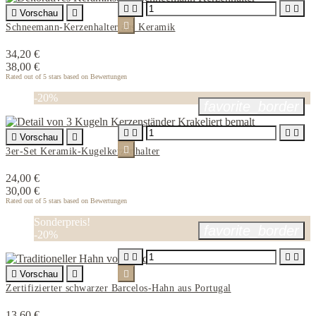





Vorschau


Schneemann-Kerzenhalter aus Keramik
34,20 €
38,00 €
Rated
out of 5 stars based on
Bewertungen
-20%
favorite_border





Vorschau


3er-Set Keramik-Kugelkerzenhalter
24,00 €
30,00 €
Rated
out of 5 stars based on
Bewertungen
Sonderpreis!
favorite_border
-20%





Vorschau


Zertifizierter schwarzer Barcelos-Hahn aus Portugal
13,60 €