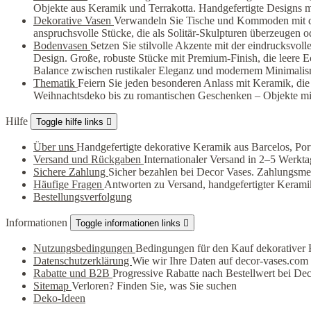
Objekte aus Keramik und Terrakotta. Handgefertigte Designs m
Dekorative Vasen
Verwandeln Sie Tische und Kommoden mit der
anspruchsvolle Stücke, die als Solitär-Skulpturen überzeugen 
Bodenvasen
Setzen Sie stilvolle Akzente mit der eindrucksvo
Design. Große, robuste Stücke mit Premium-Finish, die leere 
Balance zwischen rustikaler Eleganz und modernem Minimalis
Thematik
Feiern Sie jeden besonderen Anlass mit Keramik, die
Weihnachtsdeko bis zu romantischen Geschenken – Objekte mit
Hilfe
Toggle hilfe links

Über uns
Handgefertigte dekorative Keramik aus Barcelos, Por
Versand und Rückgaben
Internationaler Versand in 2–5 Werkt
Sichere Zahlung
Sicher bezahlen bei Decor Vases. Zahlungsme
Häufige Fragen
Antworten zu Versand, handgefertigter Kerami
Bestellungsverfolgung
Informationen
Toggle informationen links

Nutzungsbedingungen
Bedingungen für den Kauf dekorativer 
Datenschutzerklärung
Wie wir Ihre Daten auf decor-vases.com 
Rabatte und B2B
Progressive Rabatte nach Bestellwert bei De
Sitemap
Verloren? Finden Sie, was Sie suchen
Deko-Ideen