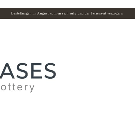
Bestellungen im August können sich aufgrund der Ferienzeit verzögern.