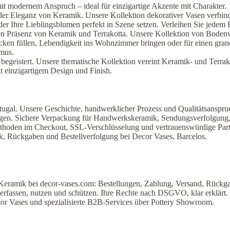
it modernem Anspruch – ideal für einzigartige Akzente mit Charakter.
 Eleganz von Keramik. Unsere Kollektion dekorativer Vasen verbinde
oder Ihre Lieblingsblumen perfekt in Szene setzen. Verleihen Sie jede
llen Präsenz von Keramik und Terrakotta. Unsere Kollektion von Boden
Ecken füllen, Lebendigkeit ins Wohnzimmer bringen oder für einen gra
mus.
 begeistert. Unsere thematische Kollektion vereint Keramik- und Terra
 einzigartigem Design und Finish.
tugal. Unsere Geschichte, handwerklicher Prozess und Qualitätsanspru
agen. Sichere Verpackung für Handwerkskeramik, Sendungsverfolgung, 
thoden im Checkout, SSL-Verschlüsselung und vertrauenswürdige Part
k, Rückgaben und Bestellverfolgung bei Decor Vases, Barcelos.
Keramik bei decor-vases.com: Bestellungen, Zahlung, Versand, Rück
erfassen, nutzen und schützen. Ihre Rechte nach DSGVO, klar erklärt.
cor Vases und spezialisierte B2B-Services über Pottery Showroom.