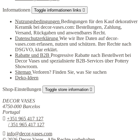
Informationen
Toggle informationen links

Nutzungsbedingungen
Bedingungen für den Kauf dekorativer
Keramik bei decor-vases.com: Bestellungen, Zahlung,
Versand, Rückgaben und anwendbares Recht.
Datenschutzerklärung
Wie wir Ihre Daten auf decor-
vases.com erfassen, nutzen und schützen. Ihre Rechte nach
DSGVO, klar erklärt.
Rabatte und B2B
Progressive Rabatte nach Bestellwert bei
Decor Vases und spezialisierte B2B-Services über Pottery
Showroom.
Sitemap
Verloren? Finden Sie, was Sie suchen
Deko-Ideen
Shop-Einstellungen
Toggle store information

DECOR VASES
4750-000 Barcelos
Portugal

+351 965 417 127
/ 351 965 417 127

info@decor-vases.com
© 2026 Decor Vases - Alle Rechte vorbehalten