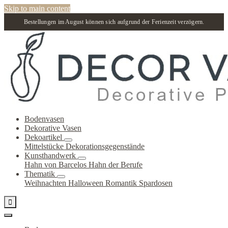
Skip to main content
Bestellungen im August können sich aufgrund der Ferienzeit verzögern.
Bodenvasen
Dekorative Vasen
Dekoartikel
Mittelstücke
Dekorationsgegenstände
Kunsthandwerk
Hahn von Barcelos
Hahn der Berufe
Thematik
Weihnachten
Halloween
Romantik
Spardosen
