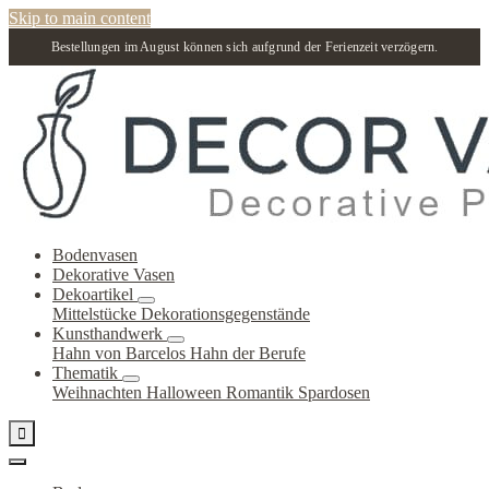
Skip to main content
Bestellungen im August können sich aufgrund der Ferienzeit verzögern.
Bodenvasen
Dekorative Vasen
Dekoartikel
Mittelstücke
Dekorationsgegenstände
Kunsthandwerk
Hahn von Barcelos
Hahn der Berufe
Thematik
Weihnachten
Halloween
Romantik
Spardosen
