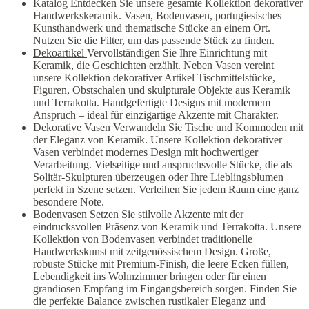
Katalog
Entdecken Sie unsere gesamte Kollektion dekorativer
Handwerkskeramik. Vasen, Bodenvasen, portugiesisches
Kunsthandwerk und thematische Stücke an einem Ort.
Nutzen Sie die Filter, um das passende Stück zu finden.
Dekoartikel
Vervollständigen Sie Ihre Einrichtung mit
Keramik, die Geschichten erzählt. Neben Vasen vereint
unsere Kollektion dekorativer Artikel Tischmittelstücke,
Figuren, Obstschalen und skulpturale Objekte aus Keramik
und Terrakotta. Handgefertigte Designs mit modernem
Anspruch – ideal für einzigartige Akzente mit Charakter.
Dekorative Vasen
Verwandeln Sie Tische und Kommoden mit
der Eleganz von Keramik. Unsere Kollektion dekorativer
Vasen verbindet modernes Design mit hochwertiger
Verarbeitung. Vielseitige und anspruchsvolle Stücke, die als
Solitär-Skulpturen überzeugen oder Ihre Lieblingsblumen
perfekt in Szene setzen. Verleihen Sie jedem Raum eine ganz
besondere Note.
Bodenvasen
Setzen Sie stilvolle Akzente mit der
eindrucksvollen Präsenz von Keramik und Terrakotta. Unsere
Kollektion von Bodenvasen verbindet traditionelle
Handwerkskunst mit zeitgenössischem Design. Große,
robuste Stücke mit Premium-Finish, die leere Ecken füllen,
Lebendigkeit ins Wohnzimmer bringen oder für einen
grandiosen Empfang im Eingangsbereich sorgen. Finden Sie
die perfekte Balance zwischen rustikaler Eleganz und