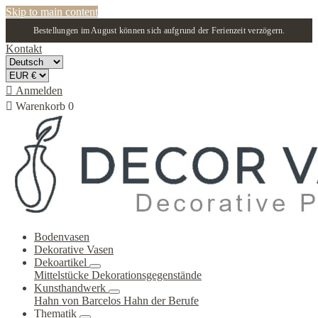
Skip to main content
Bestellungen im August können sich aufgrund der Ferienzeit verzögern.
Kontakt

Anmelden

Warenkorb
0
Bodenvasen
Dekorative Vasen
Dekoartikel
Mittelstücke
Dekorationsgegenstände
Kunsthandwerk
Hahn von Barcelos
Hahn der Berufe
Thematik