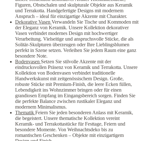
Figuren, Obstschalen und skulpturale Objekte aus Keramik
und Terrakotta. Handgefertigte Designs mit modernem
Anspruch – ideal für einzigartige Akzente mit Charakter.
Dekorative Vasen
Verwandeln Sie Tische und Kommoden mit
der Eleganz von Keramik. Unsere Kollektion dekorativer
Vasen verbindet modernes Design mit hochwertiger
Verarbeitung. Vielseitige und anspruchsvolle Stücke, die als
Solitär-Skulpturen überzeugen oder Ihre Lieblingsblumen
perfekt in Szene setzen. Verleihen Sie jedem Raum eine ganz
besondere Note.
Bodenvasen
Setzen Sie stilvolle Akzente mit der
eindrucksvollen Präsenz von Keramik und Terrakotta. Unsere
Kollektion von Bodenvasen verbindet traditionelle
Handwerkskunst mit zeitgenössischem Design. Große,
robuste Stücke mit Premium-Finish, die leere Ecken füllen,
Lebendigkeit ins Wohnzimmer bringen oder für einen
grandiosen Empfang im Eingangsbereich sorgen. Finden Sie
die perfekte Balance zwischen rustikaler Eleganz und
modernem Minimalismus.
Thematik
Feiern Sie jeden besonderen Anlass mit Keramik,
die begeistert. Unsere thematische Kollektion vereint
Keramik- und Terrakottastücke für Festtage, Feiern und
besondere Momente. Von Weihnachtsdeko bis zu
romantischen Geschenken – Objekte mit einzigartigem
Design und Finish.