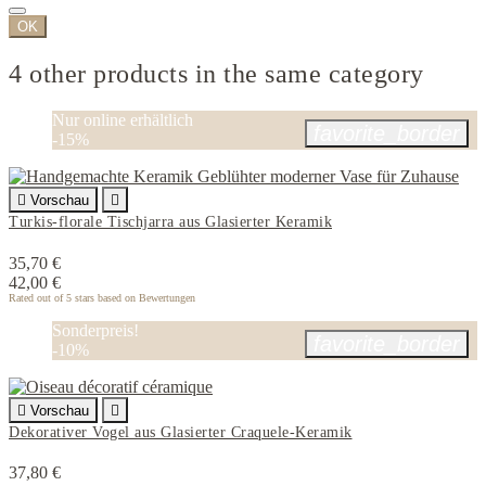
OK
4 other products in the same category
Nur online erhältlich
favorite_border
-15%

Vorschau

Turkis-florale Tischjarra aus Glasierter Keramik
35,70 €
42,00 €
Rated
out of 5 stars based on
Bewertungen
Sonderpreis!
favorite_border
-10%

Vorschau

Dekorativer Vogel aus Glasierter Craquele-Keramik
37,80 €